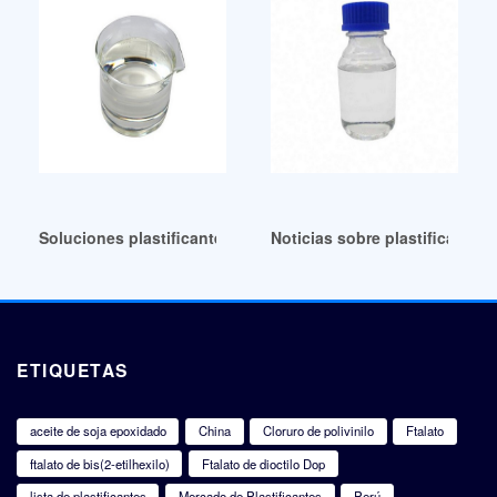
Soluciones plastificantes alternativas de alta calidad
Noticias sobre plastificantes
ETIQUETAS
aceite de soja epoxidado
China
Cloruro de polivinilo
Ftalato
ftalato de bis(2-etilhexilo)
Ftalato de dioctilo Dop
lista de plastificantes
Mercado de Plastificantes
Perú