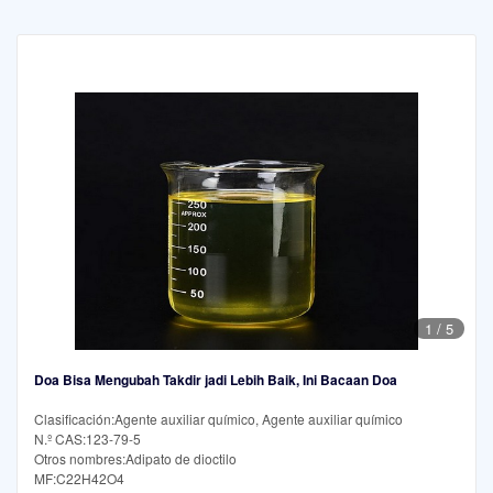
1
/
5
Doa Bisa Mengubah Takdir jadi Lebih Baik, Ini Bacaan Doa
Clasificación:Agente auxiliar químico, Agente auxiliar químico
N.º CAS:123-79-5
Otros nombres:Adipato de dioctilo
MF:C22H42O4