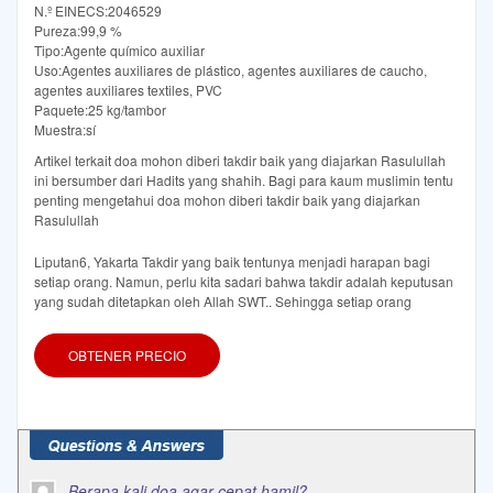
N.º EINECS:2046529
Pureza:99,9 %
Tipo:Agente químico auxiliar
Uso:Agentes auxiliares de plástico, agentes auxiliares de caucho,
agentes auxiliares textiles, PVC
Paquete:25 kg/tambor
Muestra:sí
Artikel terkait doa mohon diberi takdir baik yang diajarkan Rasulullah
ini bersumber dari Hadits yang shahih. Bagi para kaum muslimin tentu
penting mengetahui doa mohon diberi takdir baik yang diajarkan
Rasulullah
Liputan6, Yakarta Takdir yang baik tentunya menjadi harapan bagi
setiap orang. Namun, perlu kita sadari bahwa takdir adalah keputusan
yang sudah ditetapkan oleh Allah SWT.. Sehingga setiap orang
OBTENER PRECIO
Berapa kali doa agar cepat hamil?