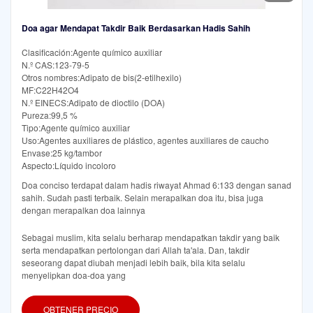
Doa agar Mendapat Takdir Baik Berdasarkan Hadis Sahih
Clasificación:Agente químico auxiliar
N.º CAS:123-79-5
Otros nombres:Adipato de bis(2-etilhexilo)
MF:C22H42O4
N.º EINECS:Adipato de dioctilo (DOA)
Pureza:99,5 %
Tipo:Agente químico auxiliar
Uso:Agentes auxiliares de plástico, agentes auxiliares de caucho
Envase:25 kg/tambor
Aspecto:Líquido incoloro
Doa conciso terdapat dalam hadis riwayat Ahmad 6:133 dengan sanad
sahih. Sudah pasti terbaik. Selain merapalkan doa itu, bisa juga
dengan merapalkan doa lainnya
Sebagai muslim, kita selalu berharap mendapatkan takdir yang baik
serta mendapatkan pertolongan dari Allah ta'ala. Dan, takdir
seseorang dapat diubah menjadi lebih baik, bila kita selalu
menyelipkan doa-doa yang
OBTENER PRECIO