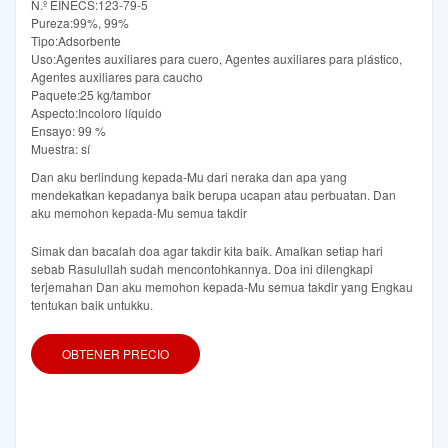
N.º EINECS:123-79-5
Pureza:99%, 99%
Tipo:Adsorbente
Uso:Agentes auxiliares para cuero, Agentes auxiliares para plástico,
Agentes auxiliares para caucho
Paquete:25 kg/tambor
Aspecto:Incoloro líquido
Ensayo: 99 %
Muestra: sí
Dan aku berlindung kepada-Mu dari neraka dan apa yang
mendekatkan kepadanya baik berupa ucapan atau perbuatan. Dan
aku memohon kepada-Mu semua takdir
Simak dan bacalah doa agar takdir kita baik. Amalkan setiap hari
sebab Rasulullah sudah mencontohkannya. Doa ini dilengkapi
terjemahan Dan aku memohon kepada-Mu semua takdir yang Engkau
tentukan baik untukku.
OBTENER PRECIO