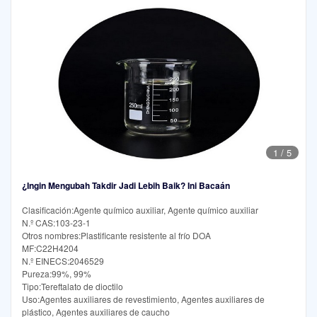
1
/
5
¿Ingin Mengubah Takdir Jadi Lebih Baik? Ini Bacaán
Clasificación:Agente químico auxiliar, Agente químico auxiliar
N.º CAS:103-23-1
Otros nombres:Plastificante resistente al frío DOA
MF:C22H4204
N.º EINECS:2046529
Pureza:99%, 99%
Tipo:Tereftalato de dioctilo
Uso:Agentes auxiliares de revestimiento, Agentes auxiliares de
plástico, Agentes auxiliares de caucho