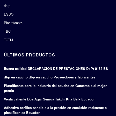
dotp
ESBO
Plastificante
TBC
TOTM
ÚLTIMOS PRODUCTOS
Buena calidad DECLARACIÓN DE PRESTACIONES DoP: 0134 ES
dbp en caucho dbp en caucho Proveedores y fabricantes
Plastificante para la industria del caucho en Guatemala al mejor
precio
Venta caliente Doa Agar Semua Takdir Kita Baik Ecuador
Adhesivo acrílico sensible a la presión en emulsión resistente a
plastificantes Ecuador