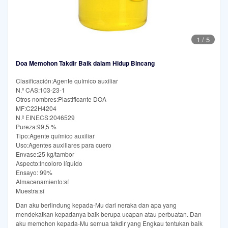
1
/
5
Doa Memohon Takdir Baik dalam Hidup Bincang
Clasificación:Agente químico auxiliar
N.º CAS:103-23-1
Otros nombres:Plastificante DOA
MF:C22H4204
N.º EINECS:2046529
Pureza:99,5 %
Tipo:Agente químico auxiliar
Uso:Agentes auxiliares para cuero
Envase:25 kg/tambor
Aspecto:Incoloro líquido
Ensayo: 99%
Almacenamiento:sí
Muestra:sí
Dan aku berlindung kepada-Mu dari neraka dan apa yang
mendekatkan kepadanya baik berupa ucapan atau perbuatan. Dan
aku memohon kepada-Mu semua takdir yang Engkau tentukan baik