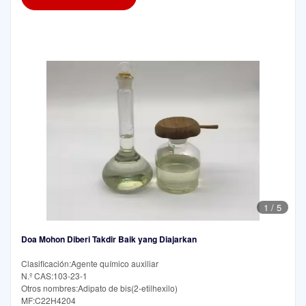
1
/
5
Doa Mohon Diberi Takdir Baik yang Diajarkan
Clasificación:Agente químico auxiliar
N.º CAS:103-23-1
Otros nombres:Adipato de bis(2-etilhexilo)
MF:C22H4204