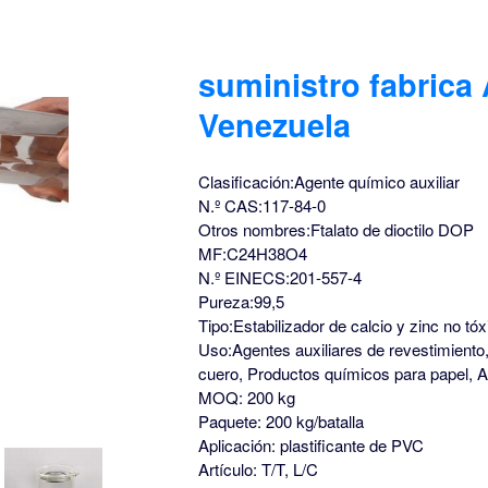
suministro fabrica
Venezuela
Clasificación:Agente químico auxiliar
N.º CAS:117-84-0
Otros nombres:Ftalato de dioctilo DOP
MF:C24H38O4
N.º EINECS:201-557-4
Pureza:99,5
Tipo:Estabilizador de calcio y zinc no tóx
Uso:Agentes auxiliares de revestimiento,
cuero, Productos químicos para papel, Au
MOQ: 200 kg
Paquete: 200 kg/batalla
Aplicación: plastificante de PVC
Artículo: T/T, L/C