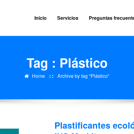
Inicio
Servicios
Preguntas frecuent
Tag : Plástico
Home
Archive by tag "Plástico"
Plastificantes ecol