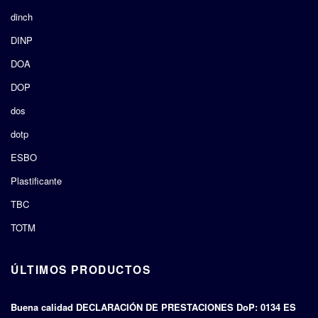
dinch
DINP
DOA
DOP
dos
dotp
ESBO
Plastificante
TBC
TOTM
ÚLTIMOS PRODUCTOS
Buena calidad DECLARACIÓN DE PRESTACIONES DoP: 0134 ES