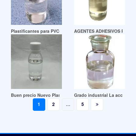
Plastificantes para PVC-Plastificantes BASF Hexamoll Dinch
AGENTES ADHESIVOS PARA P
Buen precio Nuevo Plastificante Hexamoll DINCH
Grado industrial La acción del
Posts
1
2
…
5
pagination