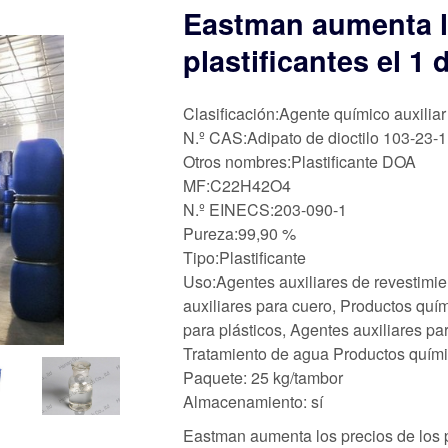
Eastman aumenta l
plastificantes el 1 d
Clasificación:Agente químico auxiliar
N.º CAS:Adipato de dioctilo 103-23-1
Otros nombres:Plastificante DOA
MF:C22H42O4
N.º EINECS:203-090-1
Pureza:99,90 %
Tipo:Plastificante
Uso:Agentes auxiliares de revestimie
auxiliares para cuero, Productos quím
para plásticos, Agentes auxiliares pa
Tratamiento de agua Productos quím
Paquete: 25 kg/tambor
Almacenamiento: sí
Eastman aumenta los precios de los pl