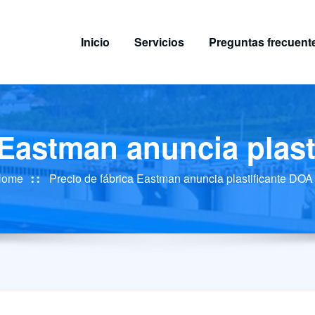
Inicio
Servicios
Preguntas frecuent
 Eastman anuncia plas
Home
Precio de fábrica Eastman anuncia plastificante DOA