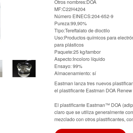
Otros nombres:DOA
MF:C22H4204
Número EINECS:204-652-9
Pureza:99,90%
Tipo:Tereftalato de dioctilo
Uso:Productos químicos para electrón
para plásticos
Paquete:25 kg/tambor
Aspecto:Incoloro líquido
Ensayo: 99%
Almacenamiento: sí
Eastman lanza tres nuevos plastifica
el plastificante Eastman DOA Renew 
El plastificante Eastman™ DOA (adipat
claro que se utiliza generalmente com
mezclado con otros plastificantes,