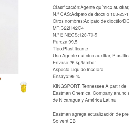
Clasificación:Agente químico auxiliar
N.º CAS:Adipato de dioctilo 103-23-1
Otros nombres:Adipato de dioctilo/D
MF:C22H42O4
N.º EINECS:123-79-5
Pureza:99,5
Tipo:Plastificante
Uso:Agente químico auxiliar, Plastifi
Envase:25 kg/tambor
Aspecto:Líquido incoloro
Ensayo:99 %
KINGSPORT, Tennessee A partir del 1 
Eastman Chemical Company anuncia un 
de Nicaragua y América Latina
Eastman agrega actualización de pre
Solvent EB