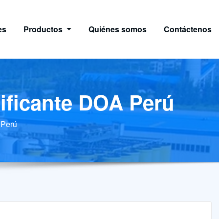
es
Productos
Quiénes somos
Contáctenos
tificante DOA Perú
 Perú