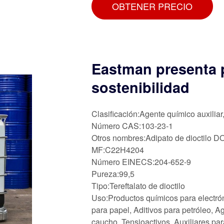
OBTENER PRECIO
Eastman presenta p
sostenibilidad
Clasificación:Agente químico auxiliar
Número CAS:103-23-1
Otros nombres:Adipato de dioctilo D
MF:C22H4204
Número EINECS:204-652-9
Pureza:99,5
Tipo:Tereftalato de dioctilo
Uso:Productos químicos para electrón
para papel, Aditivos para petróleo, A
caucho, Tensioactivos, Auxiliares par