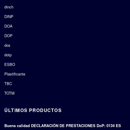
dinch
DINP
DOA
DOP
dos
dotp
ESBO
Plastificante
TBC
TOTM
ÚLTIMOS PRODUCTOS
Buena calidad DECLARACIÓN DE PRESTACIONES DoP: 0134 ES