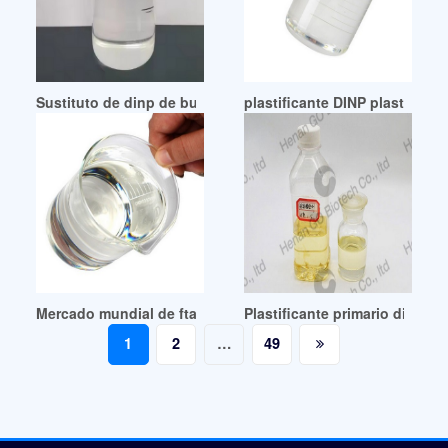
Sustituto de dinp de buena calidad Sustituto de dinp Colom
plastificante DINP plasticher 
Mercado mundial de ftalato de diisoheptilo (DINP) 2024 Pr
Plastificante primario dinp de
Posts
1
2
…
49
pagination