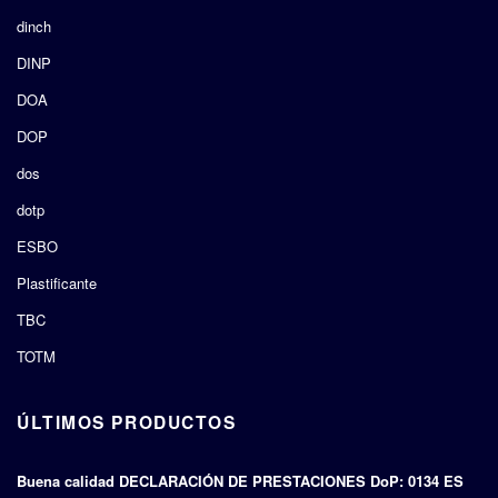
dinch
DINP
DOA
DOP
dos
dotp
ESBO
Plastificante
TBC
TOTM
ÚLTIMOS PRODUCTOS
Buena calidad DECLARACIÓN DE PRESTACIONES DoP: 0134 ES