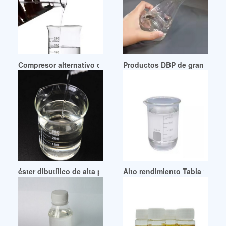
Compresor alternativo de fábrica de 18 años R134a DBP Paí
Productos DBP de gran venta y
éster dibutílico de alta pureza dbp éster dibutílico dbp
Alto rendimiento Tabla 1 Rea