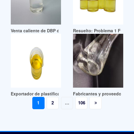
Venta caliente de DBP de grado industrial, precio en la ciu
Resuelto: Problema 1 Ftalato d
Exportador de plastificantes DBP y DoOP de Uruguay
Fabricantes y proveedores de
Posts
1
2
…
106
pagination