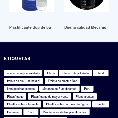
Plastificante dop de buena estabilidad en Yakarta, Myanmar
Buena calidad Mecanismo de p
ETIQUETAS
aceite de soja epoxidado
China
Cloruro de polivinilo
Ftalato
ftalato de bis(2-etilhexilo)
Ftalato de dioctilo Dop
lista de plastificantes
Mercado de Plastificantes
Perú
Plastificante
Plastificante de mayor venta
Plastificantes
Plastificantes a la venta
Plastificantes de base biológica
Plástico
Polímero
Precio
Propiedades de los plastificantes