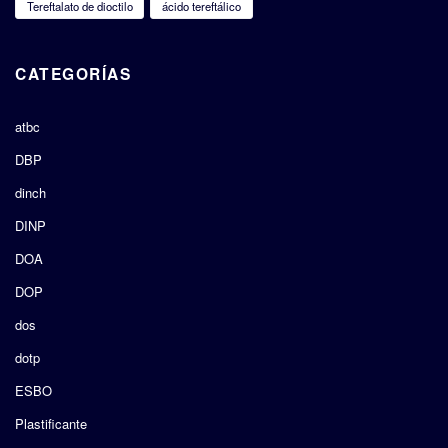
Tereftalato de dioctilo
ácido tereftálico
CATEGORÍAS
atbc
DBP
dinch
DINP
DOA
DOP
dos
dotp
ESBO
Plastificante