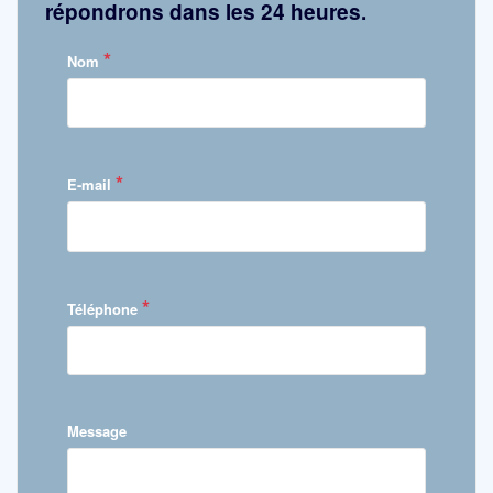
répondrons dans les 24 heures.
*
Nom
*
E-mail
*
Téléphone
Message