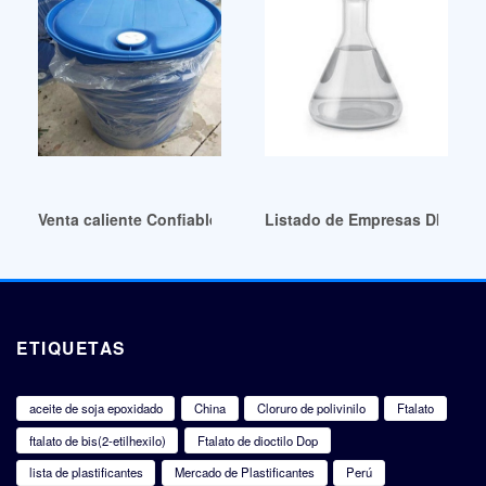
Venta caliente Confiable atbc precio para prendas
Listado de Empresas DINP Gl
ETIQUETAS
aceite de soja epoxidado
China
Cloruro de polivinilo
Ftalato
ftalato de bis(2-etilhexilo)
Ftalato de dioctilo Dop
lista de plastificantes
Mercado de Plastificantes
Perú