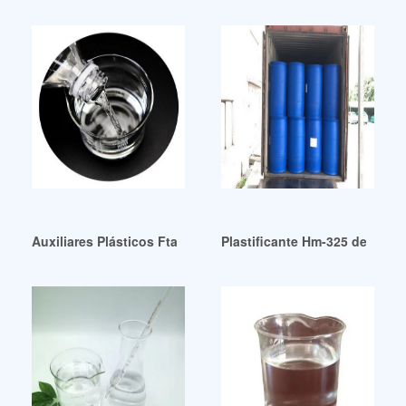
Auxiliares Plásticos Ftalato de Diisononilo 99,5% DINP Urug
Plastificante Hm-325 de alta 