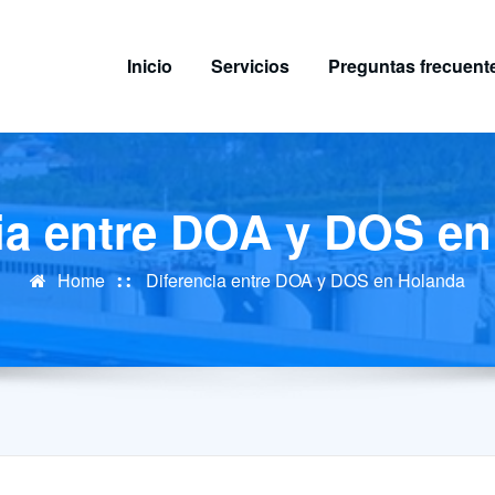
Inicio
Servicios
Preguntas frecuent
ia entre DOA y DOS e
Home
Diferencia entre DOA y DOS en Holanda