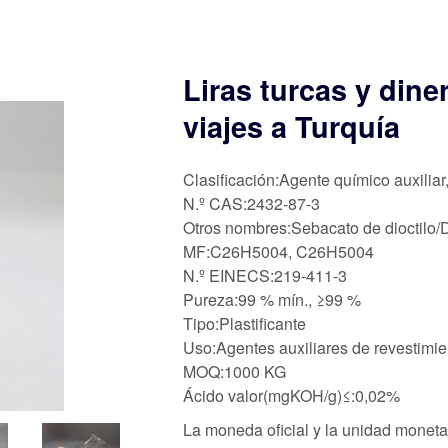
Liras turcas y dine
viajes a Turquía
Clasificación:Agente químico auxiliar
N.º CAS:2432-87-3
Otros nombres:Sebacato de dioctilo
MF:C26H5004, C26H5004
N.º EINECS:219-411-3
Pureza:99 % mín., ≥99 %
Tipo:Plastificante
Uso:Agentes auxiliares de revestimien
MOQ:1000 KG
Ácido valor(mgKOH/g)≤:0,02%
La moneda oficial y la unidad monetari