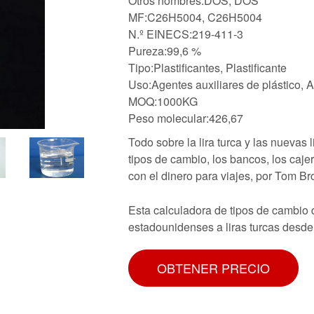
Otros nombres:DOS, DOS
MF:C26H5004, C26H5004
N.º EINECS:219-411-3
Pureza:99,6 %
Tipo:Plastificantes, Plastificante
Uso:Agentes auxiliares de plástico, 
MOQ:1000KG
Peso molecular:426,67
Todo sobre la lira turca y las nuevas l
tipos de cambio, los bancos, los caj
con el dinero para viajes, por Tom B
Esta calculadora de tipos de cambio d
estadounidenses a liras turcas desde
OBTENER PRECIO