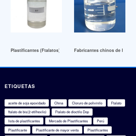
Plastificantes (Ftalatos)-Witega Nicaragua
Fabricantes chinos de Dotp e
ETIQUETAS
aceite de soja epoxidado
China
Cloruro de polivinilo
Ftalato
ftalato de bis(2-etilhexilo)
Ftalato de dioctilo Dop
lista de plastificantes
Mercado de Plastificantes
Perú
Plastificante
Plastificante de mayor venta
Plastificantes