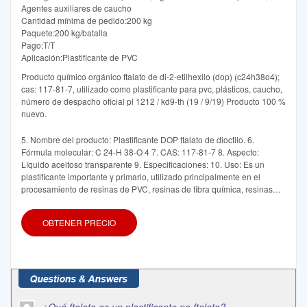
Agentes auxiliares de caucho
Cantidad mínima de pedido:200 kg
Paquete:200 kg/batalla
Pago:T/T
Aplicación:Plastificante de PVC
Producto químico orgánico ftalato de di-2-etilhexilo (dop) (c24h38o4);
cas: 117-81-7, utilizado como plastificante para pvc, plásticos, caucho,
número de despacho oficial pl 1212 / kd9-th (19 / 9/19) Producto 100 %
nuevo.
5. Nombre del producto: Plastificante DOP ftalato de dioctilo. 6.
Fórmula molecular: C 24-H 38-O 4 7. CAS: 117-81-7 8. Aspecto:
Líquido aceitoso transparente 9. Especificaciones: 10. Uso: Es un
plastificante importante y primario, utilizado principalmente en el
procesamiento de resinas de PVC, resinas de fibra química, resinas
ABS y caucho. Y el PVC plastificado se puede utilizar en la fabricación
de cuero artificial, película agrícola
OBTENER PRECIO