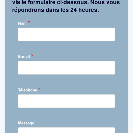
via le formulaire ci-dessous. Nous vous
répondrons dans les 24 heures.
*
Nom
*
E-mail
*
Téléphone
Message