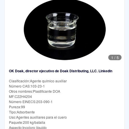
1
/
5
OK Doak, director ejecutivo de Doak Distributing, LLC. LinkedIn
Clasificación:Agente químico auxiliar
Número CAS:103-23-1
Otros nombres:Plastificante DOA
MF:C22H4204
Número EINECS:203-090-1
Pureza:99
Tipo:Adsorbente
Uso:Agentes auxiliares para el cuero
Paquete:200 kg/batalla
Aspecto:Incoloro líquido