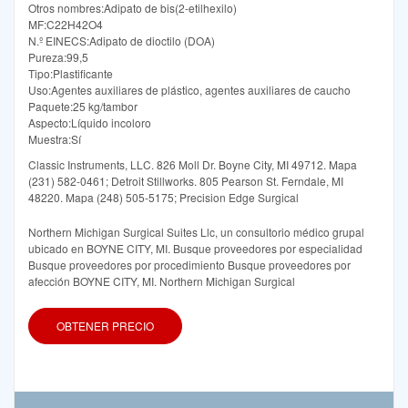
Otros nombres:Adipato de bis(2-etilhexilo)
MF:C22H42O4
N.º EINECS:Adipato de dioctilo (DOA)
Pureza:99,5
Tipo:Plastificante
Uso:Agentes auxiliares de plástico, agentes auxiliares de caucho
Paquete:25 kg/tambor
Aspecto:Líquido incoloro
Muestra:Sí
Classic Instruments, LLC. 826 Moll Dr. Boyne City, MI 49712. Mapa
(231) 582-0461; Detroit Stillworks. 805 Pearson St. Ferndale, MI
48220. Mapa (248) 505-5175; Precision Edge Surgical
Northern Michigan Surgical Suites Llc, un consultorio médico grupal
ubicado en BOYNE CITY, MI. Busque proveedores por especialidad
Busque proveedores por procedimiento Busque proveedores por
afección BOYNE CITY, MI. Northern Michigan Surgical
OBTENER PRECIO