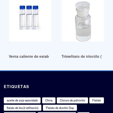
Venta caliente de estabilizadores de PVC y plastificantes e
Trimelitato de trioctilo (TOTM
ETIQUETAS
aceite de soja epoxidado
China
Cloruro de polivinilo
Ftalato
ftalato de bis(2-etilhexilo)
Ftalato de dioctilo Dop