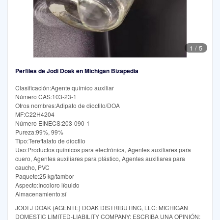
1
/
5
Perfiles de Jodi Doak en Michigan Bizapedia
Clasificación:Agente químico auxiliar
Número CAS:103-23-1
Otros nombres:Adipato de dioctilo/DOA
MF:C22H4204
Número EINECS:203-090-1
Pureza:99%, 99%
Tipo:Tereftalato de dioctilo
Uso:Productos químicos para electrónica, Agentes auxiliares para
cuero, Agentes auxiliares para plástico, Agentes auxiliares para
caucho, PVC
Paquete:25 kg/tambor
Aspecto:Incoloro líquido
Almacenamiento:sí
JODI J DOAK (AGENTE) DOAK DISTRIBUTING, LLC: MICHIGAN
DOMESTIC LIMITED-LIABILITY COMPANY: ESCRIBA UNA OPINIÓN: