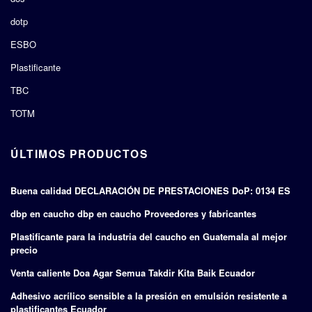
dotp
ESBO
Plastificante
TBC
TOTM
ÚLTIMOS PRODUCTOS
Buena calidad DECLARACIÓN DE PRESTACIONES DoP: 0134 ES
dbp en caucho dbp en caucho Proveedores y fabricantes
Plastificante para la industria del caucho en Guatemala al mejor
precio
Venta caliente Doa Agar Semua Takdir Kita Baik Ecuador
Adhesivo acrílico sensible a la presión en emulsión resistente a
plastificantes Ecuador