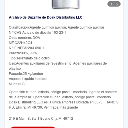
1
/
5
Archivo de BuzzFile de Doak Distributing LLC
Clasificación:Agente químico auxiliar, Agente químico auxiliar
N.º CAS:Adipato de dioctilo 103-23-1
Otros nombres:DOA
MF:C22H42O4
N.º EINECS:203-090-1
Pureza:99%, 99%
Tipo:Tereftalato de dioctilo
Uso:Agentes auxiliares de revestimiento, Agentes auxiliares de
plástico
Paquete:25 kg/tambor
Aspecto:Líquido incoloro
Muestra:Sí
Operación ciudad, estado, código postal, condado. Ingrese el nombre
de la empresa. Operación ciudad, estado, código postal, condado
Doak Distributing LLC es la única empresa ubicada en 8878 FRANCIS
RD, Elmira, MI 49730. Ver mapa más grande
219 E Main St Ste 1 Boyne City, MI 49712