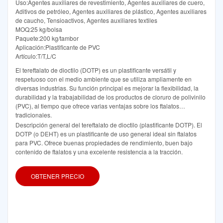
Uso:Agentes auxiliares de revestimiento, Agentes auxiliares de cuero,
Aditivos de petróleo, Agentes auxiliares de plástico, Agentes auxiliares
de caucho, Tensioactivos, Agentes auxiliares textiles
MOQ:25 kg/bolsa
Paquete:200 kg/tambor
Aplicación:Plastificante de PVC
Artículo:T/T,L/C
El tereftalato de dioctilo (DOTP) es un plastificante versátil y
respetuoso con el medio ambiente que se utiliza ampliamente en
diversas industrias. Su función principal es mejorar la flexibilidad, la
durabilidad y la trabajabilidad de los productos de cloruro de polivinilo
(PVC), al tiempo que ofrece varias ventajas sobre los ftalatos
tradicionales.
Descripción general del tereftalato de dioctilo (plastificante DOTP). El
DOTP (o DEHT) es un plastificante de uso general ideal sin ftalatos
para PVC. Ofrece buenas propiedades de rendimiento, buen bajo
contenido de ftalatos y una excelente resistencia a la tracción.
OBTENER PRECIO