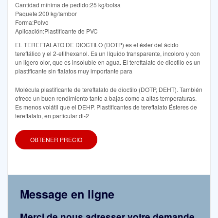
Cantidad mínima de pedido:25 kg/bolsa
Paquete:200 kg/tambor
Forma:Polvo
Aplicación:Plastificante de PVC
EL TEREFTALATO DE DIOCTILO (DOTP) es el éster del ácido
tereftálico y el 2-etilhexanol. Es un líquido transparente, incoloro y con
un ligero olor, que es insoluble en agua. El tereftalato de dioctilo es un
plastificante sin ftalatos muy importante para
Molécula plastificante de tereftalato de dioctilo (DOTP, DEHT). También
ofrece un buen rendimiento tanto a bajas como a altas temperaturas.
Es menos volátil que el DEHP. Plastificantes de tereftalato Ésteres de
tereftalato, en particular di-2
OBTENER PRECIO
Message en ligne
Merci de nous adresser votre demande