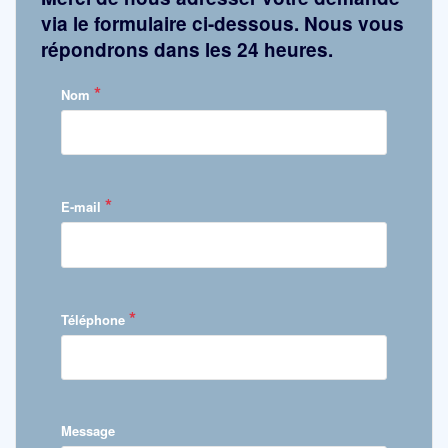
via le formulaire ci-dessous. Nous vous
répondrons dans les 24 heures.
*
Nom
*
E-mail
*
Téléphone
Message