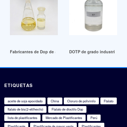
Fabricantes de Dop de alta pureza en Perú
DOTP de grado industrial Esp
ETIQUETAS
aceite de soja epoxidado
China
Cloruro de polivinilo
Ftalato
ftalato de bis(2-etilhexilo)
Ftalato de dioctilo Dop
lista de plastificantes
Mercado de Plastificantes
Perú
Plastificante
Plastificante de mayor venta
Plastificantes