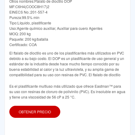
Otros nombres:Ftalato de dioctilo DOP
MF:C6H4(COOC8H17)2
EINECS No.:201-557-4
Pureza:99.5% min
Tipo:Líquido, plastificante
Uso:Agente químico auxiliar, Auxiliar para cuero Agentes
MOQ: 200 kg
Paquete: 200 kg/batalla
Certificado: COA
El ftalato de dioctilo es uno de los plastificantes más utilizados en PVC
debido a su bajo costo. El DOP es un plastificante de uso general y un
estándar de la industria desde hace mucho tiempo conocido por su
buena estabilidad al calor y la luz ultravioleta, y su amplia gama de
compatibilidad para su uso con resinas de PVC. El ftalato de dioctilo
Es el plastificante multiuso más utilizado que ofrece Eastman™ para
su uso con resinas de cloruro de polivinilo (PVC). Es insoluble en agua
y tiene una viscosidad de 56 cP a 25 °C.
OBTENER PRECIO