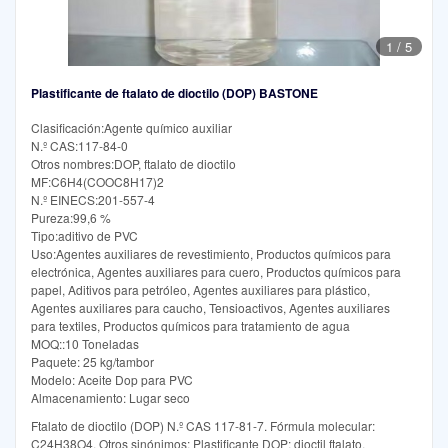
1
/
5
Plastificante de ftalato de dioctilo (DOP) BASTONE
Clasificación:Agente químico auxiliar
N.º CAS:117-84-0
Otros nombres:DOP, ftalato de dioctilo
MF:C6H4(COOC8H17)2
N.º EINECS:201-557-4
Pureza:99,6 %
Tipo:aditivo de PVC
Uso:Agentes auxiliares de revestimiento, Productos químicos para
electrónica, Agentes auxiliares para cuero, Productos químicos para
papel, Aditivos para petróleo, Agentes auxiliares para plástico,
Agentes auxiliares para caucho, Tensioactivos, Agentes auxiliares
para textiles, Productos químicos para tratamiento de agua
MOQ::10 Toneladas
Paquete: 25 kg/tambor
Modelo: Aceite Dop para PVC
Almacenamiento: Lugar seco
Ftalato de dioctilo (DOP) N.º CAS 117-81-7. Fórmula molecular:
C24H38O4. Otros sinónimos: Plastificante DOP; dioctil ftalato.