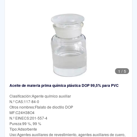
1
/
5
Aceite de materia prima química plástica DOP 99,5% para PVC
Clasificación:Agente químico auxiliar
N.º CAS:117-84-0
Otros nombres:Ftalato de dioctilo DOP
MF:C24H38O4
N.º EINECS:201-557-4
Pureza:99 %, 99 %
Tipo:Adsorbente
Uso:Agentes auxiliares de revestimiento, agentes auxiliares de cuero,