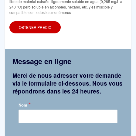
libre de material extraño, ligeramente soluble en agua (0,285 mg/L a
240 °C) pero soluble en alcoholes, hexano, etc. y es miscible y
compatible con todos los monómeros
OBTENER PRECIO
Message en ligne
Merci de nous adresser votre demande
via le formulaire ci-dessous. Nous vous
répondrons dans les 24 heures.
*
Nom