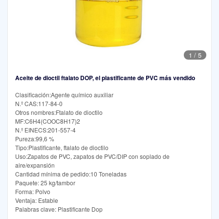
1
/
5
Aceite de dioctil ftalato DOP, el plastificante de PVC más vendido
Clasificación:Agente químico auxiliar
N.º CAS:117-84-0
Otros nombres:Ftalato de dioctilo
MF:C6H4(COOC8H17)2
N.º EINECS:201-557-4
Pureza:99,6 %
Tipo:Plastificante, ftalato de dioctilo
Uso:Zapatos de PVC, zapatos de PVC/DIP con soplado de
aire/expansión
Cantidad mínima de pedido:10 Toneladas
Paquete: 25 kg/tambor
Forma: Polvo
Ventaja: Estable
Palabras clave: Plastificante Dop