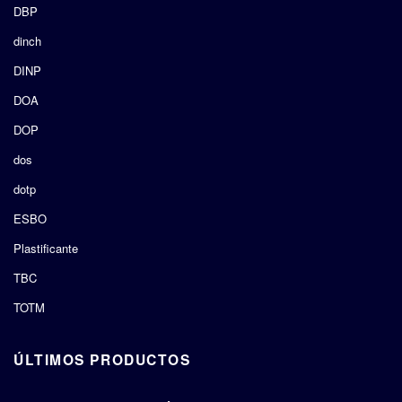
DBP
dinch
DINP
DOA
DOP
dos
dotp
ESBO
Plastificante
TBC
TOTM
ÚLTIMOS PRODUCTOS