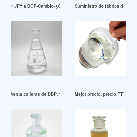
1 JPY a DOP-Cambio-¿Cuánto DOP es 1 JPY? Yen Guadalup
Suministro de fábrica de adip
Venta caliente de DBP: ya no es sólo un banco de desarroll
Mejor precio, precio FTY, pla