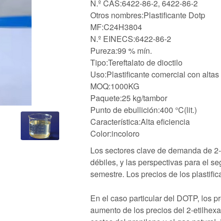
N.º CAS:6422-86-2, 6422-86-2
Otros nombres:Plastificante Dotp
MF:C24H3804
N.º EINECS:6422-86-2
Pureza:99 % mín.
Tipo:Tereftalato de dioctilo
Uso:Plastificante comercial con altas
MOQ:1000KG
Paquete:25 kg/tambor
Punto de ebullición:400 °C(lit.)
Característica:Alta eficiencia
Color:incoloro
Los sectores clave de demanda de 2-E
débiles, y las perspectivas para el s
semestre. Los precios de los plastifi
En el caso particular del DOTP, los p
aumento de los precios del 2-etilhex