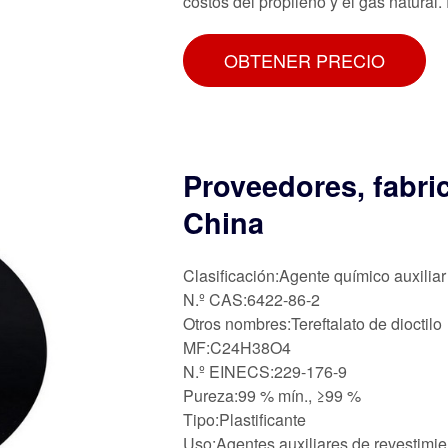
costos del propileno y el gas natural. 
OBTENER PRECIO
Proveedores, fabri
China
Clasificación:Agente químico auxiliar
N.º CAS:6422-86-2
Otros nombres:Tereftalato de dioctilo
MF:C24H38O4
N.º EINECS:229-176-9
Pureza:99 % mín., ≥99 %
Tipo:Plastificante
Uso:Agentes auxiliares de revestimie