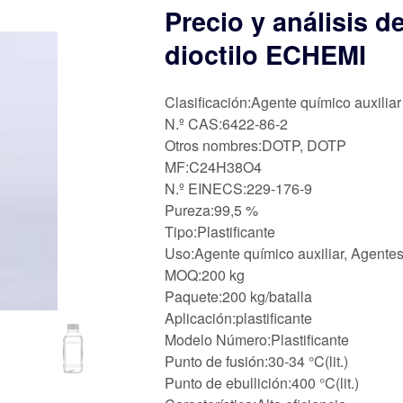
Precio y análisis d
dioctilo ECHEMI
Clasificación:Agente químico auxiliar
N.º CAS:6422-86-2
Otros nombres:DOTP, DOTP
MF:C24H38O4
N.º EINECS:229-176-9
Pureza:99,5 %
Tipo:Plastificante
Uso:Agente químico auxiliar, Agentes
MOQ:200 kg
Paquete:200 kg/batalla
Aplicación:plastificante
Modelo Número:Plastificante
Punto de fusión:30-34 °C(lit.)
Punto de ebullición:400 °C(lit.)