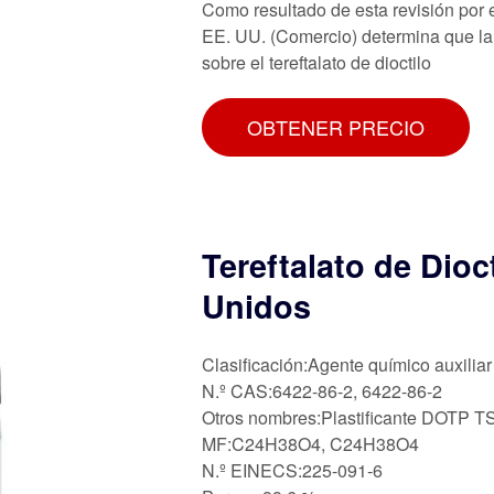
Como resultado de esta revisión por 
EE. UU. (Comercio) determina que la
sobre el tereftalato de dioctilo
OBTENER PRECIO
Tereftalato de Dio
Unidos
Clasificación:Agente químico auxiliar
N.º CAS:6422-86-2, 6422-86-2
Otros nombres:Plastificante DOTP 
MF:C24H38O4, C24H38O4
N.º EINECS:225-091-6