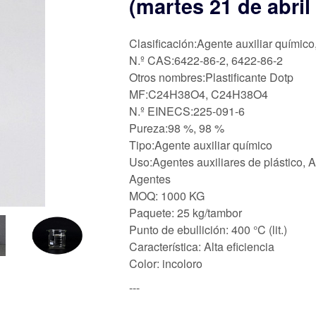
(martes 21 de abril
Clasificación:Agente auxiliar químico
N.º CAS:6422-86-2, 6422-86-2
Otros nombres:Plastificante Dotp
MF:C24H38O4, C24H38O4
N.º EINECS:225-091-6
Pureza:98 %, 98 %
Tipo:Agente auxiliar químico
Uso:Agentes auxiliares de plástico, A
Agentes
MOQ: 1000 KG
Paquete: 25 kg/tambor
Punto de ebullición: 400 °C (lit.)
Característica: Alta eficiencia
Color: incoloro
---