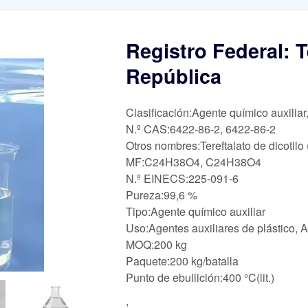
Registro Federal: T
República
Clasificación:Agente químico auxiliar
N.º CAS:6422-86-2, 6422-86-2
Otros nombres:Tereftalato de dicotil
MF:C24H38O4, C24H38O4
N.º EINECS:225-091-6
Pureza:99,6 %
Tipo:Agente químico auxiliar
Uso:Agentes auxiliares de plástico, 
MOQ:200 kg
Paquete:200 kg/batalla
Punto de ebullición:400 °C(lit.)
,