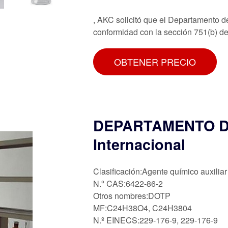
, AKC solicitó que el Departamento d
conformidad con la sección 751(b) d
OBTENER PRECIO
DEPARTAMENTO D
Internacional
Clasificación:Agente químico auxiliar
N.º CAS:6422-86-2
Otros nombres:DOTP
MF:C24H38O4, C24H3804
N.º EINECS:229-176-9, 229-176-9