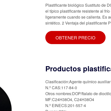
Plastificante biológico Sustituto de
el típico plastificante resistente al fr
ligeramente cuando se calienta. Es 
sintético. 2 Ventaja del plastificante
OBTENER PRECIO
Productos plastifi
Clasificación:Agente químico auxiliar
N.º CAS:117-84-0
Otros nombres:DOP/ftalato de dioctil
MF:C24H38O4, C24H38O4
N.º EINECS:201-557-4