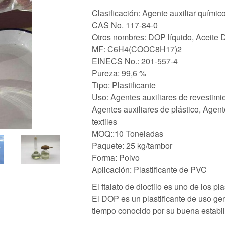
Clasificación: Agente auxiliar químic
CAS No. 117-84-0
Otros nombres: DOP líquido, Aceite
MF: C6H4(COOC8H17)2
EINECS No.: 201-557-4
Pureza: 99,6 %
Tipo: Plastificante
Uso: Agentes auxiliares de revestimie
Agentes auxiliares de plástico, Agent
textiles
MOQ::10 Toneladas
Paquete: 25 kg/tambor
Forma: Polvo
Aplicación: Plastificante de PVC
El ftalato de dioctilo es uno de los p
El DOP es un plastificante de uso ge
tiempo conocido por su buena estabil