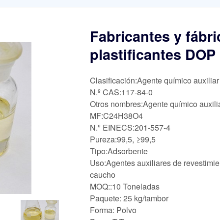
Fabricantes y fábr
plastificantes DOP
Clasificación:Agente químico auxiliar
N.º CAS:117-84-0
Otros nombres:Agente químico auxili
MF:C24H38O4
N.º EINECS:201-557-4
Pureza:99,5, ≥99,5
Tipo:Adsorbente
Uso:Agentes auxiliares de revestimien
caucho
MOQ::10 Toneladas
Paquete: 25 kg/tambor
Forma: Polvo