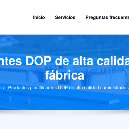
Inicio
Servicios
Preguntas frecuent
ntes DOP de alta cali
fábrica
Productos plastificantes DOP de alta calidad suministrados 