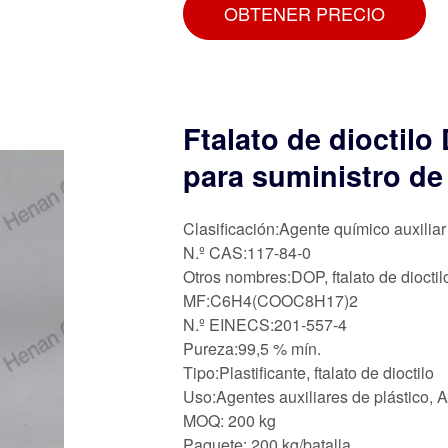
OBTENER PRECIO
Ftalato de dioctilo
para suministro de
Clasificación:Agente químico auxiliar
N.º CAS:117-84-0
Otros nombres:DOP, ftalato de dioctilo
MF:C6H4(COOC8H17)2
N.º EINECS:201-557-4
Pureza:99,5 % mín.
Tipo:Plastificante, ftalato de dioctilo
Uso:Agentes auxiliares de plástico, 
MOQ: 200 kg
Paquete: 200 kg/batalla