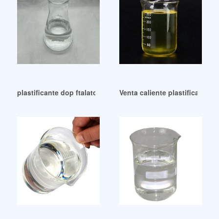
plastificante dop ftalato de dioctilo de alta pureza dotp Bras
Venta caliente plastificante d