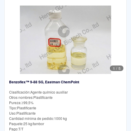
1
/
5
Benzoflex™ 9-88 SG, Eastman ChemPoint
Clasificación:Agente químico auxiliar
Otros nombres:Plastificante
Pureza:≥99,5%
Tipo:Plastificante
Uso:Plastificante
Cantidad mínima de pedido:1000 kg
Paquete:25 kg/tambor
Pago:T/T