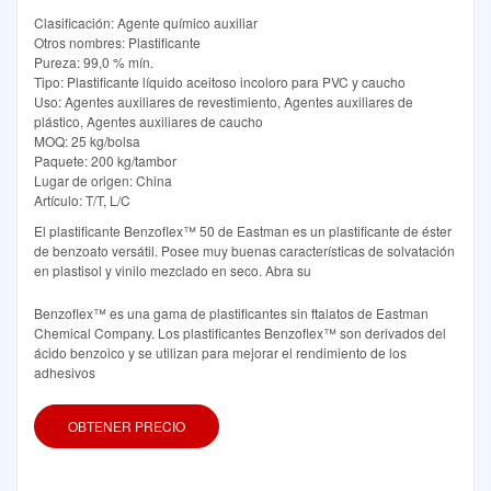
Clasificación: Agente químico auxiliar
Otros nombres: Plastificante
Pureza: 99,0 % mín.
Tipo: Plastificante líquido aceitoso incoloro para PVC y caucho
Uso: Agentes auxiliares de revestimiento, Agentes auxiliares de
plástico, Agentes auxiliares de caucho
MOQ: 25 kg/bolsa
Paquete: 200 kg/tambor
Lugar de origen: China
Artículo: T/T, L/C
El plastificante Benzoflex™ 50 de Eastman es un plastificante de éster
de benzoato versátil. Posee muy buenas características de solvatación
en plastisol y vinilo mezclado en seco. Abra su
Benzoflex™ es una gama de plastificantes sin ftalatos de Eastman
Chemical Company. Los plastificantes Benzoflex™ son derivados del
ácido benzoico y se utilizan para mejorar el rendimiento de los
adhesivos
OBTENER PRECIO