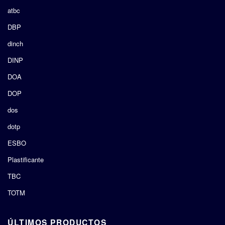
atbc
DBP
dinch
DINP
DOA
DOP
dos
dotp
ESBO
Plastificante
TBC
TOTM
ÚLTIMOS PRODUCTOS