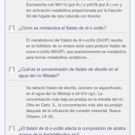
Escherichia coli W3110 (pol A+) y p3478 (pol A-) con y
sin activación metabólica proporcionada por la fracción
S9 del hígado de rata inducida con Aroclor.
¿Cómo se metaboliza el ftalato de di-n-octilo?
El metabolismo del ftalato de di-n-octilo (DnOP) resulta
en la hidrólisis de un enlace éster para producir ftalato de
mono-n-octilo (MnOP), que posteriormente se metaboliza
para formar metabolitos oxidativos. ...
¿Cuál es la concentración de ftalato de dioctilo en el
agua del río Misisipi?
Se detectó ftalato de dioctilo, isómero no especificado,
en el agua del río Misisipi a 24-310 ng/L; La
concentración más baja se produjo en la entrada del río
Ohio en Cario, IL, la concentración más alta se produjo
después de la influencia del corredor industrial, Nueva
Orleans, LA (5).
¿El ftalato de di-n-octilo afecta la composición de ácidos
grasos de la fosfatidilcolina en?