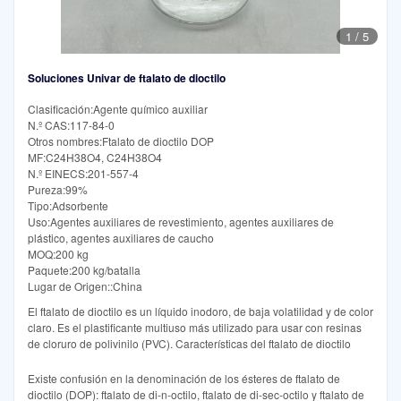
1
/
5
Soluciones Univar de ftalato de dioctilo
Clasificación:Agente químico auxiliar
N.º CAS:117-84-0
Otros nombres:Ftalato de dioctilo DOP
MF:C24H38O4, C24H38O4
N.º EINECS:201-557-4
Pureza:99%
Tipo:Adsorbente
Uso:Agentes auxiliares de revestimiento, agentes auxiliares de
plástico, agentes auxiliares de caucho
MOQ:200 kg
Paquete:200 kg/batalla
Lugar de Origen::China
El ftalato de dioctilo es un líquido inodoro, de baja volatilidad y de color
claro. Es el plastificante multiuso más utilizado para usar con resinas
de cloruro de polivinilo (PVC). Características del ftalato de dioctilo
Existe confusión en la denominación de los ésteres de ftalato de
dioctilo (DOP): ftalato de di-n-octilo, ftalato de di-sec-octilo y ftalato de