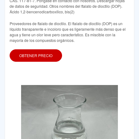
CAS. 117-81-7. Póngase en contacto con nosotros. Descargar hojas
de datos de seguridad. Otros nombres del ftalato de dioctilo (DOP).
Ácido 1,2-bencenodicarboxílico, bis(2)
Proveedores de ftalato de dioctilo. El ftalato de dioctilo (DOP) es un
líquido transparente e incoloro que es ligeramente más denso que el
agua y tiene un olor leve pero característico. Es miscible con la
mayoría de los compuestos orgánicos.
OBTENER PRECIO