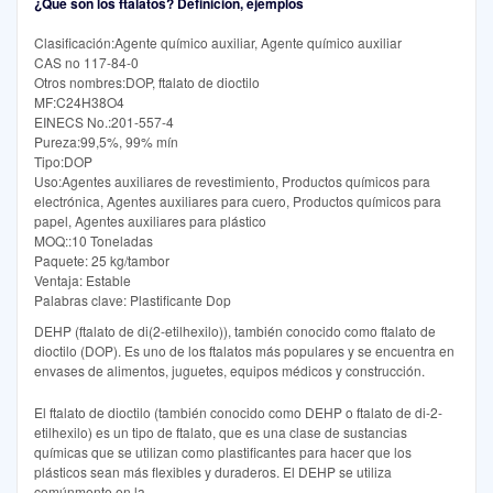
¿Qué son los ftalatos? Definición, ejemplos
Clasificación:Agente químico auxiliar, Agente químico auxiliar
CAS no 117-84-0
Otros nombres:DOP, ftalato de dioctilo
MF:C24H38O4
EINECS No.:201-557-4
Pureza:99,5%, 99% mín
Tipo:DOP
Uso:Agentes auxiliares de revestimiento, Productos químicos para
electrónica, Agentes auxiliares para cuero, Productos químicos para
papel, Agentes auxiliares para plástico
MOQ::10 Toneladas
Paquete: 25 kg/tambor
Ventaja: Estable
Palabras clave: Plastificante Dop
DEHP (ftalato de di(2-etilhexilo)), también conocido como ftalato de
dioctilo (DOP). Es uno de los ftalatos más populares y se encuentra en
envases de alimentos, juguetes, equipos médicos y construcción.
El ftalato de dioctilo (también conocido como DEHP o ftalato de di-2-
etilhexilo) es un tipo de ftalato, que es una clase de sustancias
químicas que se utilizan como plastificantes para hacer que los
plásticos sean más flexibles y duraderos. El DEHP se utiliza
comúnmente en la