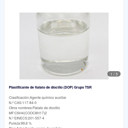
1
/
5
Plastificante de ftalato de dioctilo (DOP) Grupo TSR
Clasificación:Agente químico auxiliar
N.º CAS:117-84-0
Otros nombres:Ftalato de dioctilo
MF:C6H4(COOC8H17)2
N.º EINECS:201-557-4
Pureza:99,6 %