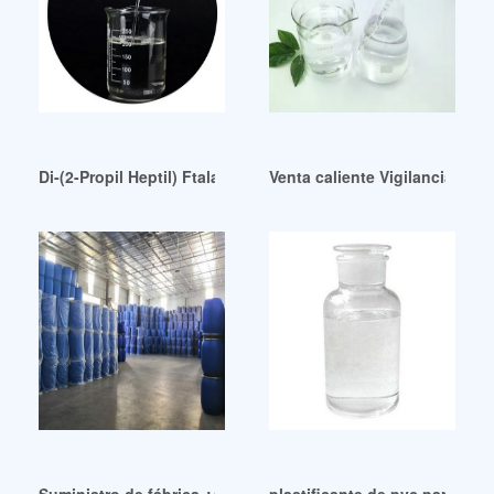
Di-(2-Propil Heptil) Ftalato (DPHP)CAS:89-16-7-Blog Argenti
Venta caliente Vigilancia de p