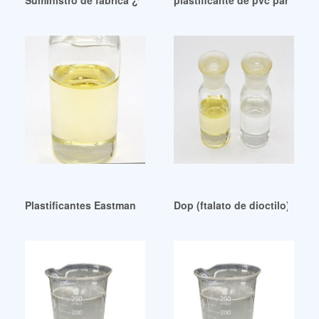
Suministro de fábrica ¿Qué es el plastificante de hormigó
plastificante de pvc para tube
Plastificantes Eastman para uso médico a buen precio Rep
Dop (ftalato de dioctilo) como