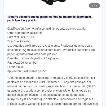
1
/
5
Tamaño del mercado de plastificantes de ftalato de diisononilo,
participación y precio
Clasificación:Agente químico auxiliar, Agente químico auxiliar
Otros nombres:Plastificante
Pureza:99,6%, 99,6%
Tipo:Plastificante
Uso:Agentes auxiliares de revestimiento, Productos químicos para
electrónica, Agentes auxiliares para cuero, Productos químicos para
papel, Agentes auxiliares para plástico
Cantidad mínima de pedido:25 kg/bolsa
Paquete:200 kg/tambor
Forma:Polvo
Aplicación:Plastificante de PVC
Tamaño del mercado, capacidad, demanda y oferta de plastificantes
de ftalato de diisononilo 2021. Resumen: El objetivo principal del
informe de mercado de plastificantes de ftalato de diisononilo (DINP)
es ayudar al usuario a comprender el mercado en términos de su
definición, segmentación, potencial de mercado, tendencias
influyentes y los desafíos que enfrenta el mercado con 10 regiones
principales y 50 países principales.
N Shashikant & Co ofrece ftalato de butilbencilo de grado reactivo, tipo