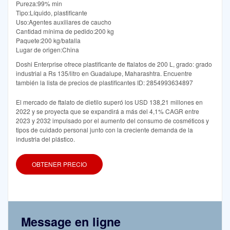
Pureza:99% min
Tipo:Líquido, plastificante
Uso:Agentes auxiliares de caucho
Cantidad mínima de pedido:200 kg
Paquete:200 kg/batalla
Lugar de origen:China
Doshi Enterprise ofrece plastificante de ftalatos de 200 L, grado: grado
industrial a Rs 135/litro en Guadalupe, Maharashtra. Encuentre
también la lista de precios de plastificantes ID: 2854993634897
El mercado de ftalato de dietilo superó los USD 138,21 millones en
2022 y se proyecta que se expandirá a más del 4,1% CAGR entre
2023 y 2032 impulsado por el aumento del consumo de cosméticos y
tipos de cuidado personal junto con la creciente demanda de la
industria del plástico.
OBTENER PRECIO
Message en ligne