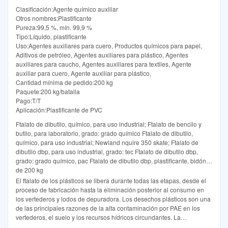
Clasificación:Agente químico auxiliar
Otros nombres:Plastificante
Pureza:99,5 %, mín. 99,9 %
Tipo:Líquido, plastificante
Uso:Agentes auxiliares para cuero, Productos químicos para papel,
Aditivos de petróleo, Agentes auxiliares para plástico, Agentes
auxiliares para caucho, Agentes auxiliares para textiles, Agente
auxiliar para cuero, Agente auxiliar para plástico,
Cantidad mínima de pedido:200 kg
Paquete:200 kg/batalla
Pago:T/T
Aplicación:Plastificante de PVC
Ftalato de dibutilo, químico, para uso industrial; Ftalato de bencilo y
butilo, para laboratorio, grado: grado químico Ftalato de dibutilo,
químico, para uso industrial; Newland nquire 350 skate; Ftalato de
dibutilo dbp, para uso industrial, grado: tec Ftalato de dibutilo dbp,
grado: grado químico, pac Ftalato de dibutilo dbp, plastificante, bidón
de 200 kg
El ftalato de los plásticos se libera durante todas las etapas, desde el
proceso de fabricación hasta la eliminación posterior al consumo en
los vertederos y lodos de depuradora. Los desechos plásticos son una
de las principales razones de la alta contaminación por PAE en los
vertederos, el suelo y los recursos hídricos circundantes. La
investigación sobre la degradación de PAE utilizando estos modernos