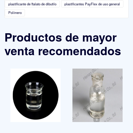
plastificante de ftalato de dibutilo
plastificantes PayFlex de uso general
Polímero
Productos de mayor
venta recomendados