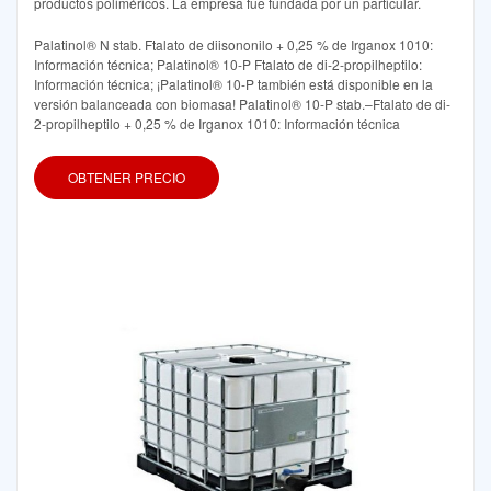
productos poliméricos. La empresa fue fundada por un particular.
Palatinol® N stab. Ftalato de diisononilo + 0,25 % de Irganox 1010:
Información técnica; Palatinol® 10-P Ftalato de di-2-propilheptilo:
Información técnica; ¡Palatinol® 10-P también está disponible en la
versión balanceada con biomasa! Palatinol® 10-P stab.–Ftalato de di-
2-propilheptilo + 0,25 % de Irganox 1010: Información técnica
OBTENER PRECIO