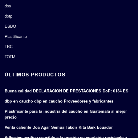
dos
dotp
ESBO
Plastificante
TBC
TOTM
ÚLTIMOS PRODUCTOS
Buena calidad DECLARACIÓN DE PRESTACIONES DoP: 0134 ES
dbp en caucho dbp en caucho Proveedores y fabricantes
Plastificante para la industria del caucho en Guatemala al mejor
precio
Venta caliente Doa Agar Semua Takdir Kita Baik Ecuador
Adhesivo acrílico sensible a la presión en emulsión resistente a