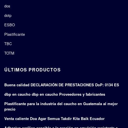
dos
dotp
ESBO
Plastificante
TBC
TOTM
ÚLTIMOS PRODUCTOS
Buena calidad DECLARACIÓN DE PRESTACIONES DoP: 0134 ES
dbp en caucho dbp en caucho Proveedores y fabricantes
Plastificante para la industria del caucho en Guatemala al mejor
precio
Venta caliente Doa Agar Semua Takdir Kita Baik Ecuador
Adhesivo acrílico sensible a la presión en emulsión resistente a