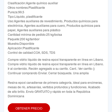
Clasificación:Agente químico auxiliar
Otros nombres:Plastificante
Pureza:99,5
Tipo:Líquido, plastificante
Uso:Agentes auxiliares de revestimiento, Productos químicos para
electrónica, Agentes auxiliares para cuero, Productos químicos para
papel, Agentes auxiliares para plástico
Cantidad mínima de pedido:25 kg/bolsa
Paquete:200 kg/tambor
Muestra:Disponible
Aplicación:Plastificante
Control de calidad:COA, SDS, TDS
Compre vidrio líquido de resina epoxi transparente en línea en Líbano.
Compre vidrio líquido de resina epoxi transparente en línea en Líbano.
Ir al contenido. Recién agregado a su carrito. Cant.: Ver carrito ()
Continuar comprando Enviar. Cerrar búsqueda. Una amplia
Resina epoxi canadiense de primera categoría, ideal para encimeras,
mesas de río, artesanías, vertidos profundos y fundiciones. Acabado
de alto brillo. Envío GRATUITO y rápido en toda la República
Dominicana
OBTENER PRECIO