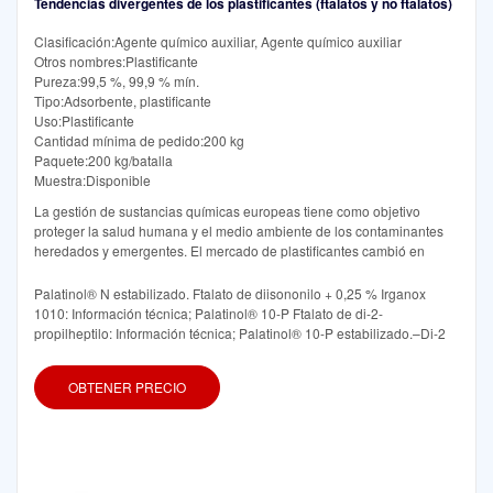
Tendencias divergentes de los plastificantes (ftalatos y no ftalatos)
Clasificación:Agente químico auxiliar, Agente químico auxiliar
Otros nombres:Plastificante
Pureza:99,5 %, 99,9 % mín.
Tipo:Adsorbente, plastificante
Uso:Plastificante
Cantidad mínima de pedido:200 kg
Paquete:200 kg/batalla
Muestra:Disponible
La gestión de sustancias químicas europeas tiene como objetivo
proteger la salud humana y el medio ambiente de los contaminantes
heredados y emergentes. El mercado de plastificantes cambió en
Palatinol® N estabilizado. Ftalato de diisononilo + 0,25 % Irganox
1010: Información técnica; Palatinol® 10-P Ftalato de di-2-
propilheptilo: Información técnica; Palatinol® 10-P estabilizado.–Di-2
OBTENER PRECIO