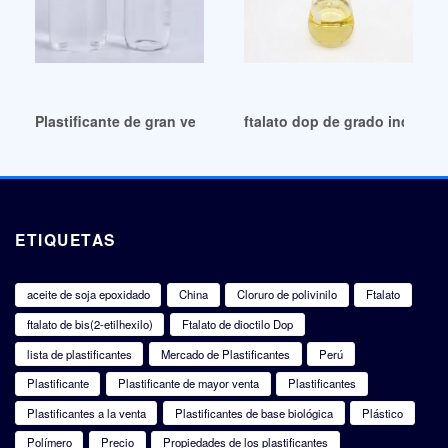
Plastificante de gran venta (DOP) Bolivia
ftalato dop de grado industria
ETIQUETAS
aceite de soja epoxidado
China
Cloruro de polivinilo
Ftalato
ftalato de bis(2-etilhexilo)
Ftalato de dioctilo Dop
lista de plastificantes
Mercado de Plastificantes
Perú
Plastificante
Plastificante de mayor venta
Plastificantes
Plastificantes a la venta
Plastificantes de base biológica
Plástico
Polímero
Precio
Propiedades de los plastificantes