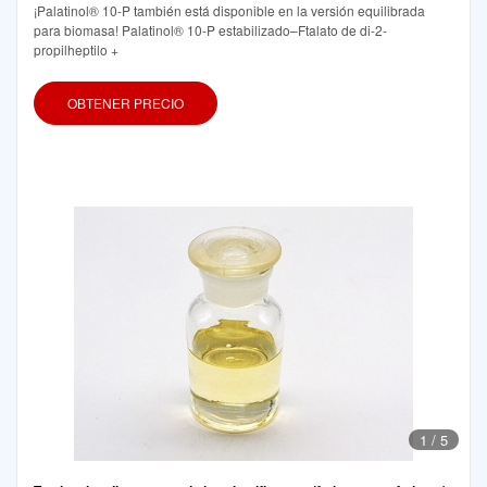
¡Palatinol® 10-P también está disponible en la versión equilibrada
para biomasa! Palatinol® 10-P estabilizado–Ftalato de di-2-
propilheptilo +
OBTENER PRECIO
1
/
5