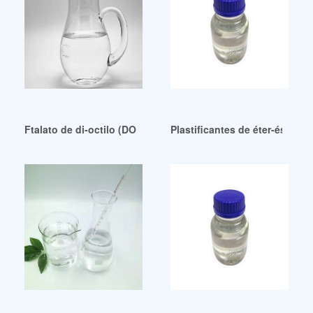
Ftalato de di-octilo (DOP) ecológico y ecológico de Guatem
Plastificantes de éter-éster a