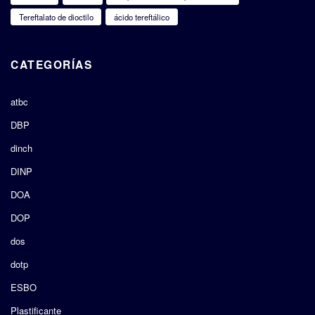
Tereftalato de dioctilo
ácido tereftálico
CATEGORÍAS
atbc
DBP
dinch
DINP
DOA
DOP
dos
dotp
ESBO
Plastificante