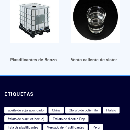
Plastificantes de Benzoato a buen precio
Venta caliente de sistemas co
ETIQUETAS
aceite de soja epoxidado
China
Cloruro de polivinilo
Ftalato
ftalato de bis(2-etilhexilo)
Ftalato de dioctilo Dop
lista de plastificantes
Mercado de Plastificantes
Perú