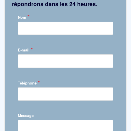
répondrons dans les 24 heures.
*
Nom
*
E-mail
*
Téléphone
Message