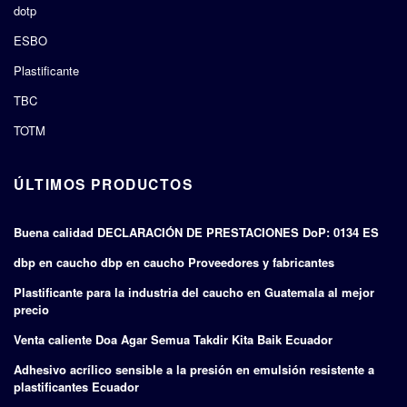
dotp
ESBO
Plastificante
TBC
TOTM
ÚLTIMOS PRODUCTOS
Buena calidad DECLARACIÓN DE PRESTACIONES DoP: 0134 ES
dbp en caucho dbp en caucho Proveedores y fabricantes
Plastificante para la industria del caucho en Guatemala al mejor
precio
Venta caliente Doa Agar Semua Takdir Kita Baik Ecuador
Adhesivo acrílico sensible a la presión en emulsión resistente a
plastificantes Ecuador