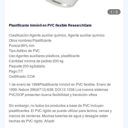
1
/
5
Plastificante inmóvil en PVC flexible ResearchGate
Clasificación:Agente auxiliar químico, Agente auxiliar químico
Otros nombres:Plastificante
Pureza:99% min
Tipo:Aditivo de PVC
Uso:Agentes auxiliares plásticos, plastificante
Cantidad mínima de pedido:200 kg
Paquete:200 kg/batalla
Pago:T/T
Certificado::COA
1 de enero de 1999Plastificante inmóvil en PVC flexible. Enero de
1999; Nature 396(6712):638; DOI:10.1038 Los nuevos sistemas
PVC/DOP presentan buena flexibilidad y transición vítrea
Sin embargo, no todos los productos a base de PVC incluyen
plastificantes. El PVC rígido se puede utilizar para techos, cercas y
marcos de ventanas. Muchas tuberías de agua y desagüe están
hechas de PVC rígido. Añadir