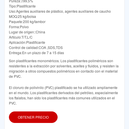
Pureza:≥99,5%
Tipo:Plastificante
Uso:Agentes auxiliares de plástico, agentes auxiliares de caucho
MOQ:25 kg/bolsa
Paquete:200 kg/tambor
Forma:Polvo
Lugar de origen::China
Artículo:T/T,L/C
Aplicación:Plastificante
Control de calidad:COA ,SDS,TDS
Entrega:En un plazo de 7 a 15 días
Son plastificantes monoméricos. Los plastificantes poliméricos son
resistentes a la extracción por solventes, aceites y fluidos, y resisten la
migración a otros compuestos poliméricos en contacto con el material
de PVC.
El cloruro de polivinilo (PVC) plastificado se ha utilizado ampliamente
en el mundo. Los plastificantes derivados del petróleo, especialmente
los ftalatos, han sido los plastificantes más comunes utilizados en el
PVC.
OBTENER PRECIO