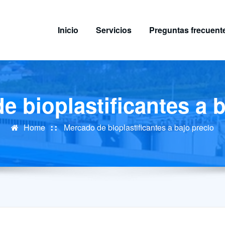
Inicio
Servicios
Preguntas frecuent
e bioplastificantes a b
Home
Mercado de bioplastificantes a bajo precio