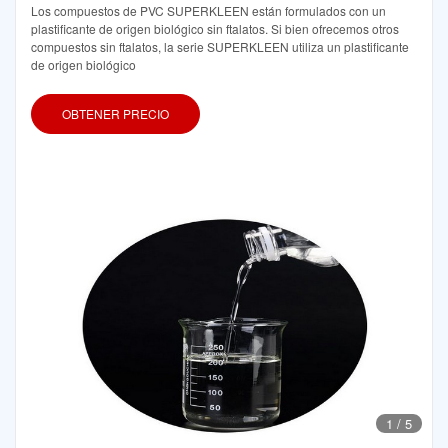
Los compuestos de PVC SUPERKLEEN están formulados con un
plastificante de origen biológico sin ftalatos. Si bien ofrecemos otros
compuestos sin ftalatos, la serie SUPERKLEEN utiliza un plastificante
de origen biológico
OBTENER PRECIO
1
/
5