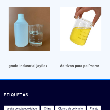
grado industrial jayflex dinp sds-Persianas Pro Nicaragua
Aditivos para polímeros/plast
ETIQUETAS
aceite de soja epoxidado
China
Cloruro de polivinilo
Ftalato