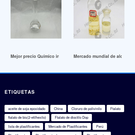
Mejor precio Químico industrial: Plastificante DOTP
Mercado mundial de alcohol pl
ETIQUETAS
aceite de soja epoxidado
China
Cloruro de polivinilo
Ftalato
ftalato de bis(2-etilhexilo)
Ftalato de dioctilo Dop
lista de plastificantes
Mercado de Plastificantes
Perú