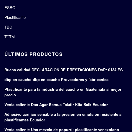
ESBO
Plastificante
TBC
TOTM
ÚLTIMOS PRODUCTOS
Buena calidad DECLARACIÓN DE PRESTACIONES DoP: 0134 ES
dbp en caucho dbp en caucho Proveedores y fabricantes
Plastificante para la industria del caucho en Guatemala al mejor
precio
Venta caliente Doa Agar Semua Takdir Kita Baik Ecuador
Adhesivo acrílico sensible a la presión en emulsión resistente a
plastificantes Ecuador
Venta caliente Una mezcla de popurrí: plastificante venezolano