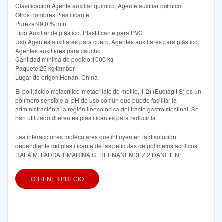
Clasificación:Agente auxiliar químico, Agente auxiliar químico
Otros nombres:Plastificante
Pureza:99,0 % mín.
Tipo:Auxiliar de plástico, Plastificante para PVC
Uso:Agentes auxiliares para cuero, Agentes auxiliares para plástico,
Agentes auxiliares para caucho
Cantidad mínima de pedido:1000 kg
Paquete:25 kg/tambor
Lugar de origen:Henan, China
El poli(ácido metacrílico-metacrilato de metilo, 1:2) (Eudragit S) es un
polímero sensible al pH de uso común que puede facilitar la
administración a la región ileocolónica del tracto gastrointestinal. Se
han utilizado diferentes plastificantes para reducir la
Las interacciones moleculares que influyen en la disolución
dependiente del plastificante de las películas de polímeros acrílicos
HALA M. FADDA,1 MARIÑA C. HERNAÑÉNDEZ,2 DANIEL N.
OBTENER PRECIO