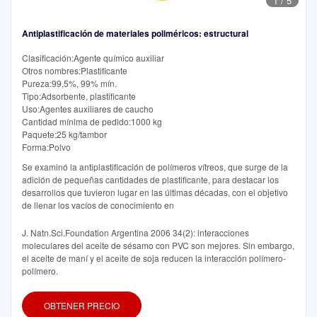
1
/
5
Antiplastificación de materiales poliméricos: estructural
Clasificación:Agente químico auxiliar
Otros nombres:Plastificante
Pureza:99,5%, 99% mín.
Tipo:Adsorbente, plastificante
Uso:Agentes auxiliares de caucho
Cantidad mínima de pedido:1000 kg
Paquete:25 kg/tambor
Forma:Polvo
Se examinó la antiplastificación de polímeros vítreos, que surge de la
adición de pequeñas cantidades de plastificante, para destacar los
desarrollos que tuvieron lugar en las últimas décadas, con el objetivo
de llenar los vacíos de conocimiento en
J. Natn.Sci.Foundation Argentina 2006 34(2): interacciones
moleculares del aceite de sésamo con PVC son mejores. Sin embargo,
el aceite de maní y el aceite de soja reducen la interacción polímero-
polímero.
OBTENER PRECIO