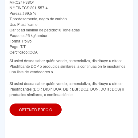
MF:C24H38O4
N.º EINECS:201-557-4
Pureza:≥99,5 %
Tipo:Adsorbente, negro de carbón
Uso:Plastificante
Cantidad mínima de pedido:10 Toneladas
Paquete: 25 kg/tambor
Forma: Polvo
Pago: T/T
Certificado::COA
Si usted desea saber quién vende, comercializa, distribuye u ofrece
Plastificante DOP o productos similares, a continuación le mostramos
una lista de vendedores o
Si usted desea saber quién vende, comercializa, distribuye u ofrece
Plastificantes (DOP, DIOP, DOA, DBP, BBP, DOZ, DON, DOTP, DOS) o
productos similares, a continuación le
OBTENER PRECIO