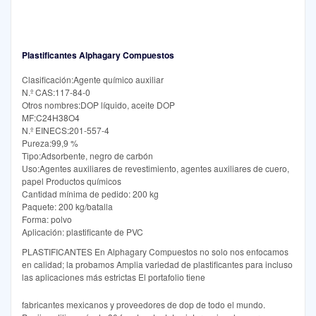
Plastificantes Alphagary Compuestos
Clasificación:Agente químico auxiliar
N.º CAS:117-84-0
Otros nombres:DOP líquido, aceite DOP
MF:C24H38O4
N.º EINECS:201-557-4
Pureza:99,9 %
Tipo:Adsorbente, negro de carbón
Uso:Agentes auxiliares de revestimiento, agentes auxiliares de cuero,
papel Productos químicos
Cantidad mínima de pedido: 200 kg
Paquete: 200 kg/batalla
Forma: polvo
Aplicación: plastificante de PVC
PLASTIFICANTES En Alphagary Compuestos no solo nos enfocamos
en calidad; la probamos Amplia variedad de plastificantes para incluso
las aplicaciones más estrictas El portafolio tiene
fabricantes mexicanos y proveedores de dop de todo el mundo.