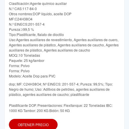
Clasificación:Agente químico auxiliar
N.º CAS:117-84-0
Otros nombres:DOP líquido, aceite DOP
MF:C24H38O4
N.º EINECS:201-557-4
Pureza:≥99,5 %
Tipo:Plastificante, ftalato de dioctilo
Uso:Agentes auxiliares de revestimiento, Agentes auxiliares de cuero,
Agentes auxiliares de plástico, Agentes auxiliares de caucho, Agentes
auxiliares de plástico, Agentes auxiliares de caucho
MOQ::10 Toneladas
Paquete: 25 kg/tambor
Forma: Polvo
Forma: Polvo
Modelo: Aceite Dop para PVC
dop; MF: C24H38O4; Nº EINECS: 201-557-4; Pureza: 99,5%; Tipo:
Negro de humo; Uso: Aditivos de petróleo, agentes auxiliares de
plástico, agentes auxiliares de caucho; plastificante
Plastificante DOP. Presentaciones: Flexitanque: 22 Toneladas IBC:
1000 KG Tambor: 200 KG Bidón: 50 KG
OBTENER PRECIO