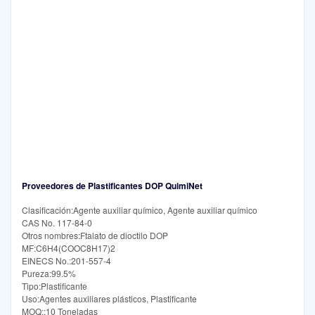
Proveedores de Plastificantes DOP QuimiNet
Clasificación:Agente auxiliar químico, Agente auxiliar químico
CAS No. 117-84-0
Otros nombres:Ftalato de dioctilo DOP
MF:C6H4(COOC8H17)2
EINECS No.:201-557-4
Pureza:99.5%
Tipo:Plastificante
Uso:Agentes auxiliares plásticos, Plastificante
MOQ::10 Toneladas