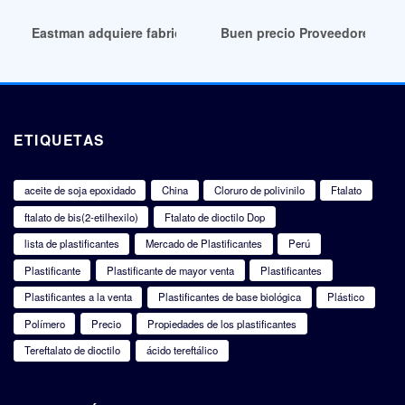
Eastman adquiere fabricante de plastificantes a bajo precio
Buen precio Proveedores de 
ETIQUETAS
aceite de soja epoxidado
China
Cloruro de polivinilo
Ftalato
ftalato de bis(2-etilhexilo)
Ftalato de dioctilo Dop
lista de plastificantes
Mercado de Plastificantes
Perú
Plastificante
Plastificante de mayor venta
Plastificantes
Plastificantes a la venta
Plastificantes de base biológica
Plástico
Polímero
Precio
Propiedades de los plastificantes
Tereftalato de dioctilo
ácido tereftálico