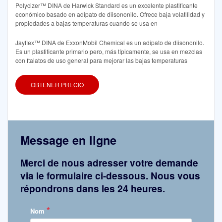
Polycizer™ DINA de Harwick Standard es un excelente plastificante
económico basado en adipato de diisononilo. Ofrece baja volatilidad y
propiedades a bajas temperaturas cuando se usa en
Jayflex™ DINA de ExxonMobil Chemical es un adipato de diisononilo.
Es un plastificante primario pero, más típicamente, se usa en mezclas
con ftalatos de uso general para mejorar las bajas temperaturas
OBTENER PRECIO
Message en ligne
Merci de nous adresser votre demande
via le formulaire ci-dessous. Nous vous
répondrons dans les 24 heures.
*
Nom