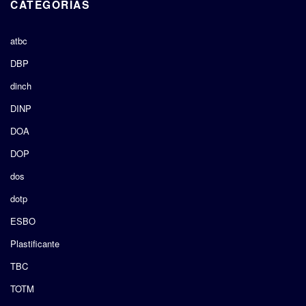
CATEGORÍAS
atbc
DBP
dinch
DINP
DOA
DOP
dos
dotp
ESBO
Plastificante
TBC
TOTM