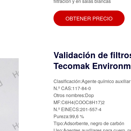
filtración y en salas blancas
OBTENER PRECIO
Validación de filt
Tecomak Environm
Clasificación:Agente químico auxiliar
N.º CAS:117-84-0
Otros nombres:Dop
MF:C6H4(COOC8H17)2
N.º EINECS:201-557-4
Pureza:99,6 %
Tipo:Adsorbente, negro de carbón
Uso:Agentes auxiliares para cuero, p