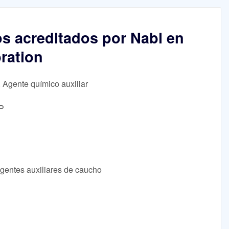
os acreditados por Nabl en
bration
, Agente químico auxiliar
OP
Agentes auxiliares de caucho