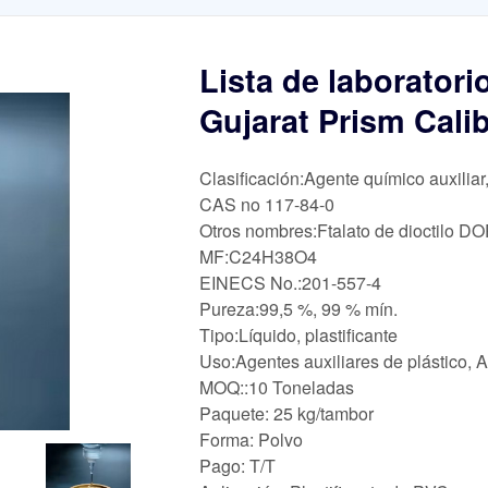
Lista de laboratori
Gujarat Prism Cali
Clasificación:Agente químico auxiliar
CAS no 117-84-0
Otros nombres:Ftalato de dioctilo D
MF:C24H38O4
EINECS No.:201-557-4
Pureza:99,5 %, 99 % mín.
Tipo:Líquido, plastificante
Uso:Agentes auxiliares de plástico, 
MOQ::10 Toneladas
Paquete: 25 kg/tambor
Forma: Polvo
Pago: T/T