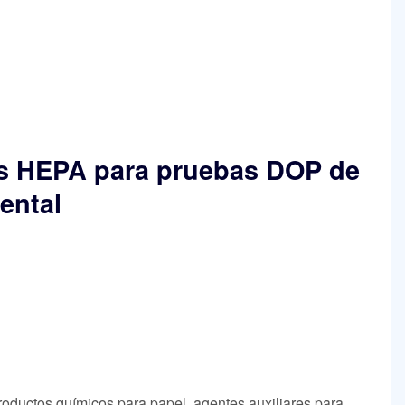
ros HEPA para pruebas DOP de
ental
roductos químicos para papel, agentes auxiliares para