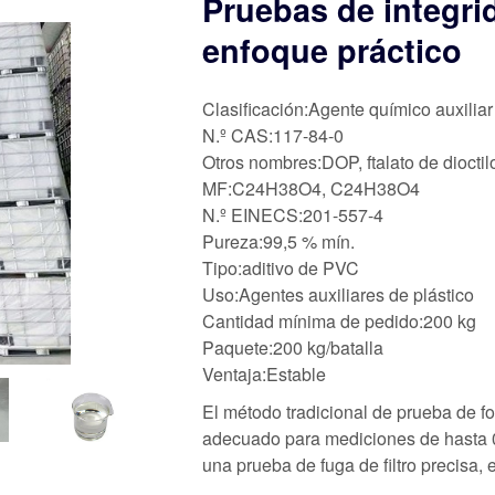
Pruebas de integrid
enfoque práctico
Clasificación:Agente químico auxiliar
N.º CAS:117-84-0
Otros nombres:DOP, ftalato de dioctil
MF:C24H38O4, C24H38O4
N.º EINECS:201-557-4
Pureza:99,5 % mín.
Tipo:aditivo de PVC
Uso:Agentes auxiliares de plástico
Cantidad mínima de pedido:200 kg
Paquete:200 kg/batalla
Ventaja:Estable
El método tradicional de prueba de fo
adecuado para mediciones de hasta 
una prueba de fuga de filtro precisa, 