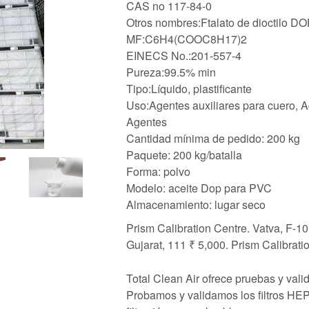
CAS no 117-84-0
Otros nombres:Ftalato de dioctilo D
MF:C6H4(COOC8H17)2
EINECS No.:201-557-4
Pureza:99.5% min
Tipo:Líquido, plastificante
Uso:Agentes auxiliares para cuero, Ag
Agentes
Cantidad mínima de pedido: 200 kg
Paquete: 200 kg/batalla
Forma: polvo
Modelo: aceite Dop para PVC
Almacenamiento: lugar seco
Prism Calibration Centre. Vatva, F-1
Gujarat, 111 ₹ 5,000. Prism Calibrati
Total Clean Air ofrece pruebas y vali
Probamos y validamos los filtros HEPA,