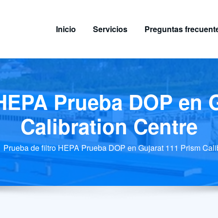
Inicio
Servicios
Preguntas frecuent
o HEPA Prueba DOP en G
Calibration Centre
Prueba de filtro HEPA Prueba DOP en Gujarat 111 Prism Cali