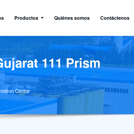
es
Productos
Quiénes somos
Contáctenos
ujarat 111 Prism
bration Centre