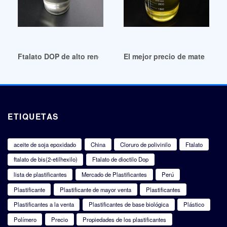
Ftalato DOP de alto rendimiento y buena estabilidad en Boli
El mejor precio de material r
ETIQUETAS
aceite de soja epoxidado
China
Cloruro de polivinilo
Ftalato
ftalato de bis(2-etilhexilo)
Ftalato de dioctilo Dop
lista de plastificantes
Mercado de Plastificantes
Perú
Plastificante
Plastificante de mayor venta
Plastificantes
Plastificantes a la venta
Plastificantes de base biológica
Plástico
Polímero
Precio
Propiedades de los plastificantes