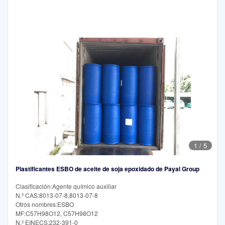
1
/
5
Plastificantes ESBO de aceite de soja epoxidado de Payal Group
Clasificación:Agente químico auxiliar
N.º CAS:8013-07-8,8013-07-8
Otros nombres:ESBO
MF:C57H98O12, C57H98O12
N.º EINECS:232-391-0