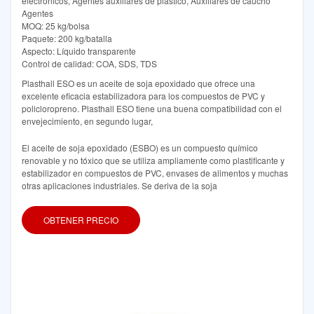
electrónicos, Agentes auxiliares de plástico, Auxiliares de caucho
Agentes
MOQ: 25 kg/bolsa
Paquete: 200 kg/batalla
Aspecto: Líquido transparente
Control de calidad: COA, SDS, TDS
Plasthall ESO es un aceite de soja epoxidado que ofrece una
excelente eficacia estabilizadora para los compuestos de PVC y
policloropreno. Plasthall ESO tiene una buena compatibilidad con el
envejecimiento, en segundo lugar,
El aceite de soja epoxidado (ESBO) es un compuesto químico
renovable y no tóxico que se utiliza ampliamente como plastificante y
estabilizador en compuestos de PVC, envases de alimentos y muchas
otras aplicaciones industriales. Se deriva de la soja
OBTENER PRECIO