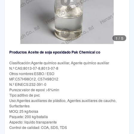
1
/
5
Productos Aceite de soja epoxidado Pak Chemical co
Clasificación:Agente químico auxiliar, Agente químico auxiliar
N.º CAS:8013-07-8,8013-07-8
Otros nombres:ESBO / ESO
MF:C57H98O12, C57H98O12
N.º EINECS:232-391-0
Pureza:valor de epoxi >6%min
Tipo:aditivo de pvc
Uso:Agentes auxiliares de plástico, Agentes auxiliares de caucho,
Surfactantes
MOQ: 25 kg/bolsa
Paquete: 200 kg/batalla
Aspecto: líquido transparente
Control de calidad: COA, SDS, TDS