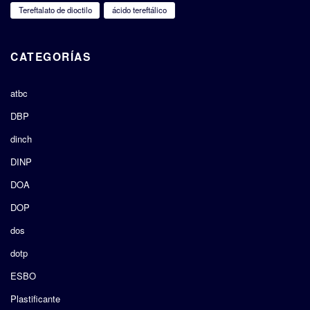
Tereftalato de dioctilo
ácido tereftálico
CATEGORÍAS
atbc
DBP
dinch
DINP
DOA
DOP
dos
dotp
ESBO
Plastificante