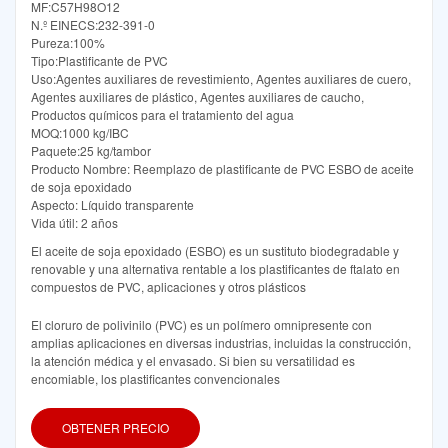
MF:C57H98O12
N.º EINECS:232-391-0
Pureza:100%
Tipo:Plastificante de PVC
Uso:Agentes auxiliares de revestimiento, Agentes auxiliares de cuero,
Agentes auxiliares de plástico, Agentes auxiliares de caucho,
Productos químicos para el tratamiento del agua
MOQ:1000 kg/IBC
Paquete:25 kg/tambor
Producto Nombre: Reemplazo de plastificante de PVC ESBO de aceite
de soja epoxidado
Aspecto: Líquido transparente
Vida útil: 2 años
El aceite de soja epoxidado (ESBO) es un sustituto biodegradable y
renovable y una alternativa rentable a los plastificantes de ftalato en
compuestos de PVC, aplicaciones y otros plásticos
El cloruro de polivinilo (PVC) es un polímero omnipresente con
amplias aplicaciones en diversas industrias, incluidas la construcción,
la atención médica y el envasado. Si bien su versatilidad es
encomiable, los plastificantes convencionales
OBTENER PRECIO