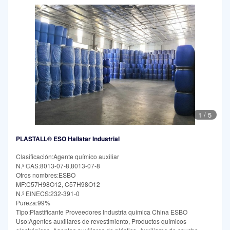
1
/
5
PLASTALL® ESO Hallstar Industrial
Clasificación:Agente químico auxiliar
N.º CAS:8013-07-8,8013-07-8
Otros nombres:ESBO
MF:C57H98O12, C57H98O12
N.º EINECS:232-391-0
Pureza:99%
Tipo:Plastificante Proveedores Industria química China ESBO
Uso:Agentes auxiliares de revestimiento, Productos químicos