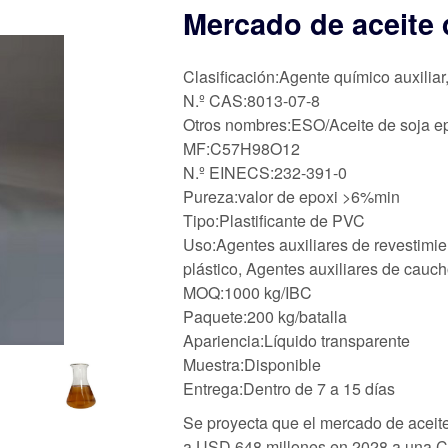
Mercado de aceite 
Clasificación:Agente químico auxiliar
N.º CAS:8013-07-8
Otros nombres:ESO/Aceite de soja e
MF:C57H98O12
N.º EINECS:232-391-0
Pureza:valor de epoxi >6%min
Tipo:Plastificante de PVC
Uso:Agentes auxiliares de revestimie
plástico, Agentes auxiliares de cauc
MOQ:1000 kg/IBC
Paquete:200 kg/batalla
Apariencia:Líquido transparente
Muestra:Disponible
Entrega:Dentro de 7 a 15 días
Se proyecta que el mercado de aceit
a USD 648 millones en 2028 a una CA