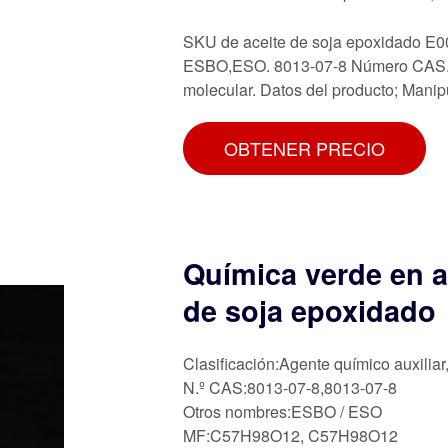
SKU de aceite de soja epoxidado E00
ESBO,ESO. 8013-07-8 Número CAS. C
molecular. Datos del producto; Manipu
OBTENER PRECIO
Química verde en a
de soja epoxidado
Clasificación:Agente químico auxiliar
N.º CAS:8013-07-8,8013-07-8
Otros nombres:ESBO / ESO
MF:C57H98O12, C57H98O12