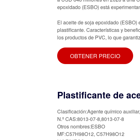
epoxidado (ESBO) está experimentand
El aceite de soja epoxidado (ESBO) es
plastificante. Características y benef
los productos de PVC, lo que garanti
OBTENER PRECIO
Plastificante de a
Clasificación:Agente químico auxiliar
N.º CAS:8013-07-8,8013-07-8
Otros nombres:ESBO
MF:C57H98O12, C57H98O12