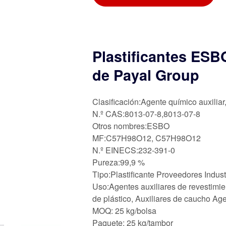
Plastificantes ESB
de Payal Group
Clasificación:Agente químico auxiliar
N.º CAS:8013-07-8,8013-07-8
Otros nombres:ESBO
MF:C57H98O12, C57H98O12
N.º EINECS:232-391-0
Pureza:99,9 %
Tipo:Plastificante Proveedores Indu
Uso:Agentes auxiliares de revestimie
de plástico, Auxiliares de caucho Ag
MOQ: 25 kg/bolsa
Paquete: 25 kg/tambor