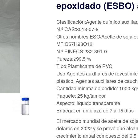
epoxidado (ESBO) 
Clasificación:Agente químico auxiliar
N.º CAS:8013-07-8
Otros nombres:ESO/Aceite de soja e
MF:C57H98O12
N.º EINECS:232-391-0
Pureza:≥99,5 %
Tipo:Plastificante de PVC
Uso:Agentes auxiliares de revestimie
plástico, Agentes auxiliares de cauc
Cantidad mínima de pedido: 1000 kg
Paquete: 25 kg/tambor
Aspecto: líquido transparente
Entrega: en un plazo de 7 a 15 días
El mercado mundial de aceite de soj
dólares en 2022 y se prevé que alcan
crecimiento anual compuesto del 9,5