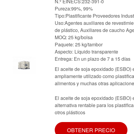
N.º EINECS:232-391-0
Pureza:99%, 99%
Tipo:Plastificante Proveedores Indu
Uso:Agentes auxiliares de revestimie
de plástico, Auxiliares de caucho Ag
MOQ: 25 kg/bolsa
Paquete: 25 kg/tambor
Aspecto: Líquido transparente
Entrega: En un plazo de 7 a 15 días
El aceite de soja epoxidado (ESBO) 
ampliamente utilizado como plastifi
alimentos y muchas otras aplicaciones
El aceite de soja epoxidado (ESBO) 
alternativa rentable para los plastif
otros plásticos
OBTENER PRECIO