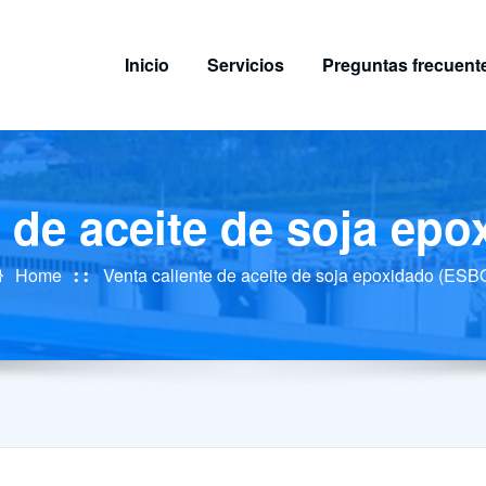
Inicio
Servicios
Preguntas frecuent
e de aceite de soja ep
Home
Venta caliente de aceite de soja epoxidado (ESB