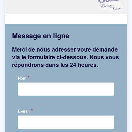
Message en ligne
Merci de nous adresser votre demande
via le formulaire ci-dessous. Nous vous
répondrons dans les 24 heures.
*
Nom
*
E-mail