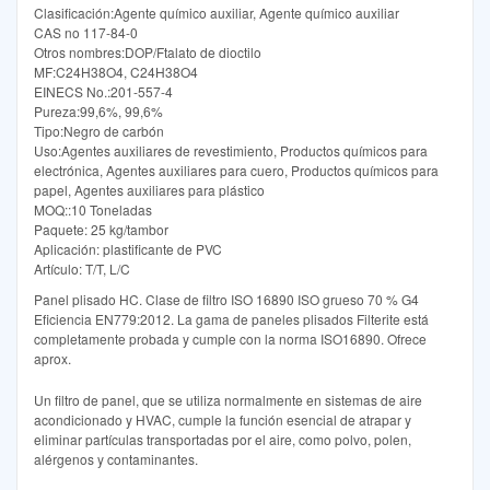
Clasificación:Agente químico auxiliar, Agente químico auxiliar
CAS no 117-84-0
Otros nombres:DOP/Ftalato de dioctilo
MF:C24H38O4, C24H38O4
EINECS No.:201-557-4
Pureza:99,6%, 99,6%
Tipo:Negro de carbón
Uso:Agentes auxiliares de revestimiento, Productos químicos para
electrónica, Agentes auxiliares para cuero, Productos químicos para
papel, Agentes auxiliares para plástico
MOQ::10 Toneladas
Paquete: 25 kg/tambor
Aplicación: plastificante de PVC
Artículo: T/T, L/C
Panel plisado HC. Clase de filtro ISO 16890 ISO grueso 70 % G4
Eficiencia EN779:2012. La gama de paneles plisados Filterite está
completamente probada y cumple con la norma ISO16890. Ofrece
aprox.
Un filtro de panel, que se utiliza normalmente en sistemas de aire
acondicionado y HVAC, cumple la función esencial de atrapar y
eliminar partículas transportadas por el aire, como polvo, polen,
alérgenos y contaminantes.