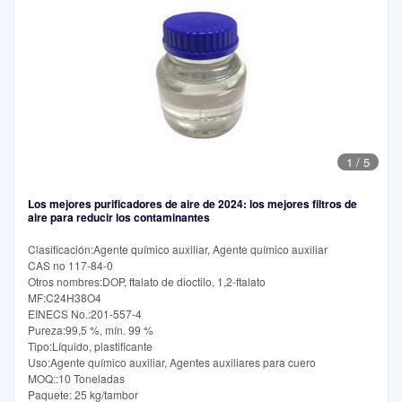
1
/
5
Los mejores purificadores de aire de 2024: los mejores filtros de
aire para reducir los contaminantes
Clasificación:Agente químico auxiliar, Agente químico auxiliar
CAS no 117-84-0
Otros nombres:DOP, ftalato de dioctilo, 1,2-ftalato
MF:C24H38O4
EINECS No.:201-557-4
Pureza:99,5 %, mín. 99 %
Tipo:Líquido, plastificante
Uso:Agente químico auxiliar, Agentes auxiliares para cuero
MOQ::10 Toneladas
Paquete: 25 kg/tambor