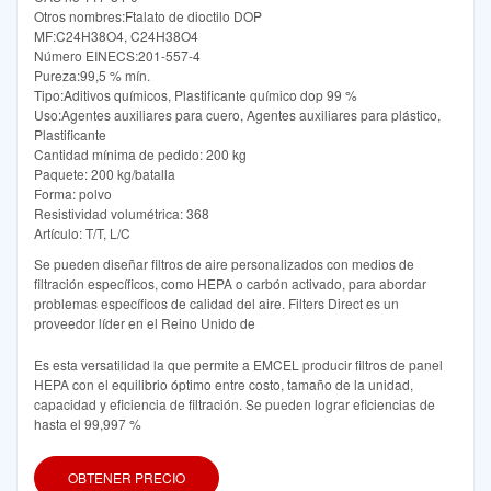
Otros nombres:Ftalato de dioctilo DOP
MF:C24H38O4, C24H38O4
Número EINECS:201-557-4
Pureza:99,5 % mín.
Tipo:Aditivos químicos, Plastificante químico dop 99 %
Uso:Agentes auxiliares para cuero, Agentes auxiliares para plástico,
Plastificante
Cantidad mínima de pedido: 200 kg
Paquete: 200 kg/batalla
Forma: polvo
Resistividad volumétrica: 368
Artículo: T/T, L/C
Se pueden diseñar filtros de aire personalizados con medios de
filtración específicos, como HEPA o carbón activado, para abordar
problemas específicos de calidad del aire. Filters Direct es un
proveedor líder en el Reino Unido de
Es esta versatilidad la que permite a EMCEL producir filtros de panel
HEPA con el equilibrio óptimo entre costo, tamaño de la unidad,
capacidad y eficiencia de filtración. Se pueden lograr eficiencias de
hasta el 99,997 %
OBTENER PRECIO