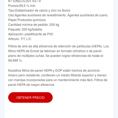
N.º EINECS:201-557-4
Pureza:99,5 % mín.
Tipo:Estabilizador de calcio y zinc no tóxico
Uso:Agentes auxiliares de revestimiento, Agentes auxiliares de cuero,
Papel Productos químicos
Cantidad mínima de pedido: 200 kg
Paquete: 200 kg/batalla
Aplicación: plastificante de PVC
Artículo: T/T, L/C
Filtros de aire de alta eficiencia de retención de partículas (HEPA). Los
filtros HEPA de Emcel se fabrican en formato cilíndrico o de panel
plano de múltiples cuñas. Se pueden lograr eficiencias de hasta el
99,999 %.
Nuestros filtros de panel HEPA y DOP están hechos de aluminio
liviano pero resistente, contienen un medio filtrante superior y vienen
con manijas incorporadas para un mantenimiento más fácil. Filtros de
panel HEPA de mayor eficiencia
OBTENER PRECIO