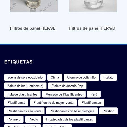
Filtros de panel HEPA/DOP/ASHRAE de alto rendimiento Ur
Filtros de panel HEPA/DOP/AS
ETIQUETAS
aceite de soja epoxidado
China
Cloruro de polivinilo
Ftalato
ftalato de bis(2-etilhexilo)
Ftalato de dioctilo Dop
lista de plastificantes
Mercado de Plastificantes
Perú
Plastificante
Plastificante de mayor venta
Plastificantes
Plastificantes a la venta
Plastificantes de base biológica
Plástico
Polímero
Precio
Propiedades de los plastificantes