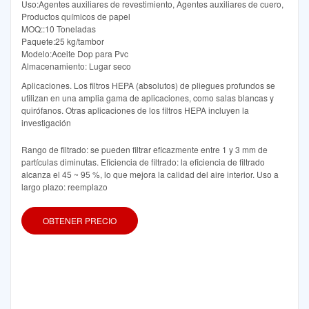
Uso:Agentes auxiliares de revestimiento, Agentes auxiliares de cuero,
Productos químicos de papel
MOQ::10 Toneladas
Paquete:25 kg/tambor
Modelo:Aceite Dop para Pvc
Almacenamiento: Lugar seco
Aplicaciones. Los filtros HEPA (absolutos) de pliegues profundos se
utilizan en una amplia gama de aplicaciones, como salas blancas y
quirófanos. Otras aplicaciones de los filtros HEPA incluyen la
investigación
Rango de filtrado: se pueden filtrar eficazmente entre 1 y 3 mm de
partículas diminutas. Eficiencia de filtrado: la eficiencia de filtrado
alcanza el 45 ~ 95 %, lo que mejora la calidad del aire interior. Uso a
largo plazo: reemplazo
OBTENER PRECIO