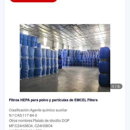
1
/
5
Filtros HEPA para polvo y partículas de EMCEL Filters
Clasificación:Agente químico auxiliar
N.º CAS:117-84-0
Otros nombres:Ftalato de dioctilo DOP
MF:C24H38O4, C24H38O4