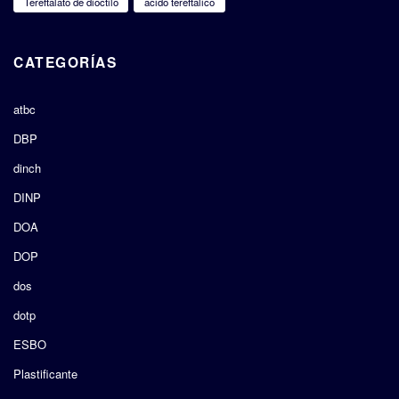
Tereftalato de dioctilo
ácido tereftálico
CATEGORÍAS
atbc
DBP
dinch
DINP
DOA
DOP
dos
dotp
ESBO
Plastificante