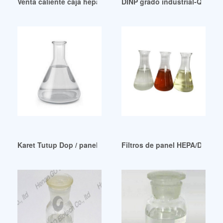
Venta caliente caja hepa dop caja hepa dop venezuela
DINP grado industrial-Químic
Karet Tutup Dop / panel lubang diámetro luar 12 mm diámet
Filtros de panel HEPA/DOP/A