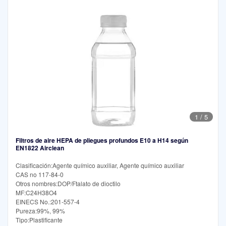
1
/
5
Filtros de aire HEPA de pliegues profundos E10 a H14 según
EN1822 Airclean
Clasificación:Agente químico auxiliar, Agente químico auxiliar
CAS no 117-84-0
Otros nombres:DOP/Ftalato de dioctilo
MF:C24H38O4
EINECS No.:201-557-4
Pureza:99%, 99%
Tipo:Plastificante