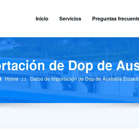
Inicio
Servicios
Preguntas frecuent
rtación de Dop de Aus
Home
Datos de importación de Dop de Australia Ecuad