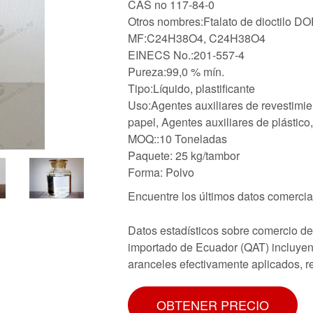
CAS no 117-84-0
Otros nombres:Ftalato de dioctilo D
MF:C24H38O4, C24H38O4
EINECS No.:201-557-4
Pureza:99,0 % mín.
Tipo:Líquido, plastificante
Uso:Agentes auxiliares de revestimie
papel, Agentes auxiliares de plástico
MOQ::10 Toneladas
Paquete: 25 kg/tambor
Forma: Polvo
Encuentre los últimos datos comercia
Datos estadísticos sobre comercio de
importado de Ecuador (QAT) incluyend
aranceles efectivamente aplicados, r
OBTENER PRECIO