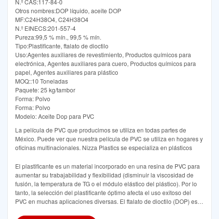
N.º CAS:117-84-0
Otros nombres:DOP líquido, aceite DOP
MF:C24H38O4, C24H38O4
N.º EINECS:201-557-4
Pureza:99,5 % mín., 99,5 % mín.
Tipo:Plastificante, ftalato de dioctilo
Uso:Agentes auxiliares de revestimiento, Productos químicos para
electrónica, Agentes auxiliares para cuero, Productos químicos para
papel, Agentes auxiliares para plástico
MOQ::10 Toneladas
Paquete: 25 kg/tambor
Forma: Polvo
Forma: Polvo
Modelo: Aceite Dop para PVC
La película de PVC que producimos se utiliza en todas partes de
México. Puede ver que nuestra película de PVC se utiliza en hogares y
oficinas multinacionales. Nizza Plastics se especializa en plásticos
El plastificante es un material incorporado en una resina de PVC para
aumentar su trabajabilidad y flexibilidad (disminuir la viscosidad de
fusión, la temperatura de TG o el módulo elástico del plástico). Por lo
tanto, la selección del plastificante óptimo afecta el uso exitoso del
PVC en muchas aplicaciones diversas. El ftalato de dioctilo (DOP) es el
plastificante más popular en el mundo1