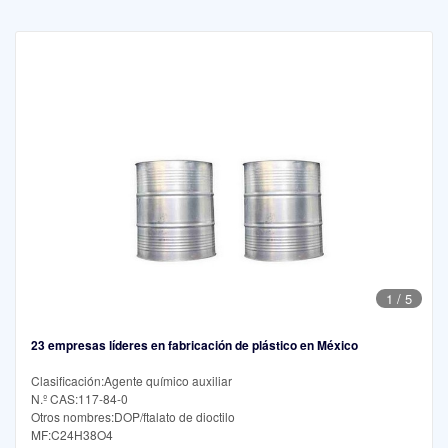
1
/
5
23 empresas líderes en fabricación de plástico en México
Clasificación:Agente químico auxiliar
N.º CAS:117-84-0
Otros nombres:DOP/ftalato de dioctilo
MF:C24H38O4