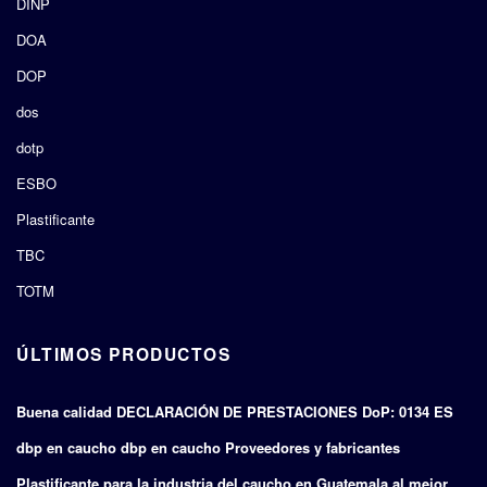
DINP
DOA
DOP
dos
dotp
ESBO
Plastificante
TBC
TOTM
ÚLTIMOS PRODUCTOS
Buena calidad DECLARACIÓN DE PRESTACIONES DoP: 0134 ES
dbp en caucho dbp en caucho Proveedores y fabricantes
Plastificante para la industria del caucho en Guatemala al mejor