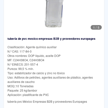
1
/
5
tubería de pvc mexico empresas B2B y proveedores europages
Clasificación: Agente químico auxiliar
N.º CAS: 117-84-0
Otros nombres: DOP líquido, aceite DOP
MF: C24H38O4, C24H38O4
N.º EINECS: 201-557-4
Pureza: 99,5 % mín.
Tipo: estabilizador de calcio y zinc no tóxico
Uso: Aditivos de petróleo, agentes auxiliares de plástico, agentes
auxiliares de caucho
MOQ::10 Toneladas
Paquete: 25 kg/tambor
Aplicación: plastificante de PVC
tubería pvc México Empresas B2B y proveedores Europages