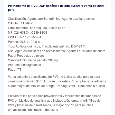
Plastificante de PVC DOP no tóxico de alta pureza y venta caliente
para
Clasificación: Agente auxiliar químico, Agente auxiliar químico
CAS No. 117-84-0
Otros nombres: DOP líquido, Aceite DOP
MF: C24H38O4, C24H38O4
EINECS No.: 201-557-4
Pureza: 99,6 %, 99,6 %
Tipo: Aditivos químicos, Plastificante químico DOP 99 %
Uso: Agentes auxiliares de revestimiento, Agentes auxiliares de cuero,
Papel Productos químicos
Cantidad mínima de pedido: 200 kg
Paquete: 200 kg/batalla
Pago: T/T
Venta caliente y plastificante de PVC no tóxico de alta pureza para
cloruro de polivinilo $140 Explore una selección ampliada de artículos
al por mayor de México de Klingel Trading GmbH. Comience a buscar
Encuentre los principales proveedores y fabricantes de tuberías de
PVC en México de una lista que incluye a Gutermann AG, filtros de
PVC y tuberías de pared sólida, la mejor opción para muchos
proyectos de construcción de pozos.