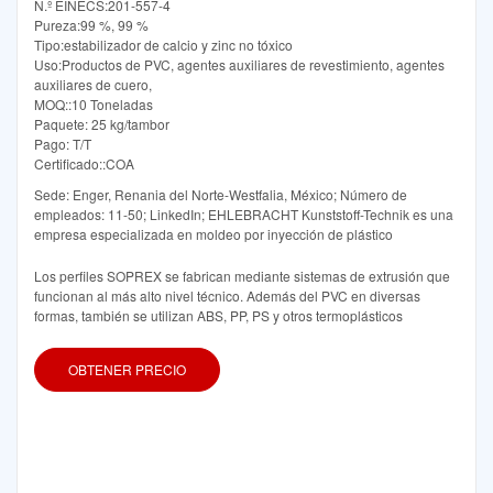
N.º EINECS:201-557-4
Pureza:99 %, 99 %
Tipo:estabilizador de calcio y zinc no tóxico
Uso:Productos de PVC, agentes auxiliares de revestimiento, agentes
auxiliares de cuero,
MOQ::10 Toneladas
Paquete: 25 kg/tambor
Pago: T/T
Certificado::COA
Sede: Enger, Renania del Norte-Westfalia, México; Número de
empleados: 11-50; LinkedIn; EHLEBRACHT Kunststoff-Technik es una
empresa especializada en moldeo por inyección de plástico
Los perfiles SOPREX se fabrican mediante sistemas de extrusión que
funcionan al más alto nivel técnico. Además del PVC en diversas
formas, también se utilizan ABS, PP, PS y otros termoplásticos
OBTENER PRECIO