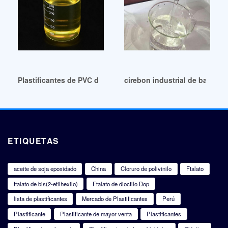
Plastificantes de PVC de Brasil Plastificantes de PVC de Bras
cirebon industrial de bajo pre
ETIQUETAS
aceite de soja epoxidado
China
Cloruro de polivinilo
Ftalato
ftalato de bis(2-etilhexilo)
Ftalato de dioctilo Dop
lista de plastificantes
Mercado de Plastificantes
Perú
Plastificante
Plastificante de mayor venta
Plastificantes