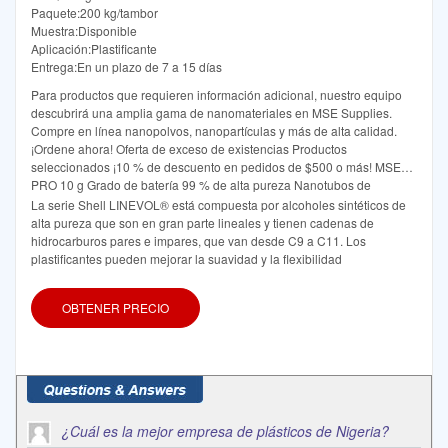
Paquete:200 kg/tambor
Muestra:Disponible
Aplicación:Plastificante
Entrega:En un plazo de 7 a 15 días
Para productos que requieren información adicional, nuestro equipo
descubrirá una amplia gama de nanomateriales en MSE Supplies.
Compre en línea nanopolvos, nanopartículas y más de alta calidad.
¡Ordene ahora! Oferta de exceso de existencias Productos
seleccionados ¡10 % de descuento en pedidos de $500 o más! MSE
PRO 10 g Grado de batería 99 % de alta pureza Nanotubos de
carbono multipared
La serie Shell LINEVOL® está compuesta por alcoholes sintéticos de
alta pureza que son en gran parte lineales y tienen cadenas de
hidrocarburos pares e impares, que van desde C9 a C11. Los
plastificantes pueden mejorar la suavidad y la flexibilidad
OBTENER PRECIO
¿Cuál es la mejor empresa de plásticos de Nigeria?