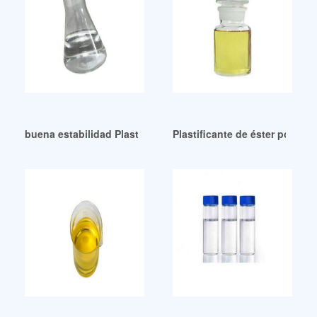
buena estabilidad Plastificante Untuk Kompon Karet En Es
Plastificante de éster polimé