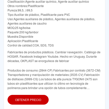
Clasificación:Agente auxiliar químico, Agente auxiliar químico
Otros nombres:Plastificante
Pureza:99,5, ≥99,5
Tipo:Auxiliar de plástico, Plastificante para PVC
Uso:Agentes auxiliares de plástico, Agentes auxiliares de plástico,
Agentes auxiliares de caucho
MOQ:25 kg/bolsa
Paquete:200 kg/tambor
Muestra:Disponible
Aplicación:Plastificante
Control de calidad:COA, SDS, TDS
Fabricantes de productos plásticos. Cambiar navegación. Catálogo de
HOGAR. Facebook Instagram Youtube. Hecho en Uruguay. Durante
décadas, OKPLAST se enorgullece de fabricar
Productos de consumo (2844-CP) Fabricantes por contrato (3672-CM)
Transportadores y manipulación de materiales (3535-CV) Fabricación
de disfraces (5999-CS) Los tubos de alta pureza TYGON® 2475 son
tubos sin plastificantes que utilizan lo último en tecnología de
polímeros para brindar una opción de tubos completamente
transparentes y flexibles para aplicaciones de transferencia de fluidos
sensibles
OBTENER PRECIO