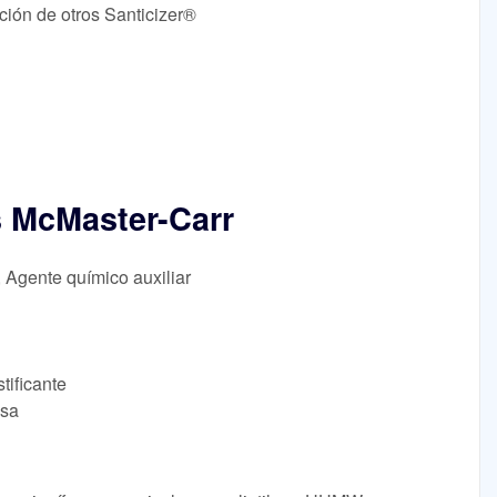
ción de otros Santicizer®
s McMaster-Carr
, Agente químico auxiliar
tificante
lsa