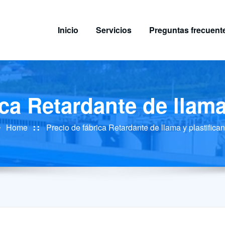
Inicio
Servicios
Preguntas frecuent
ca Retardante de llama
Home
Precio de fábrica Retardante de llama y plastifican