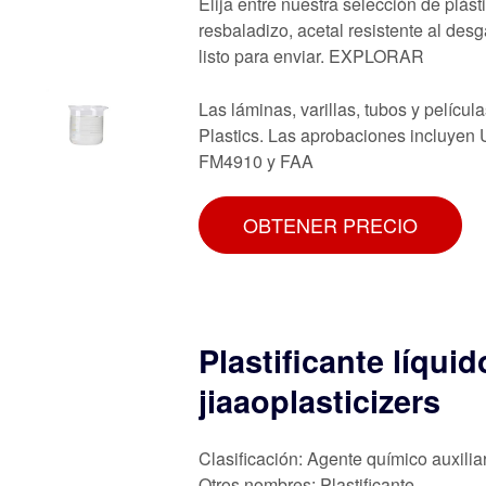
Elija entre nuestra selección de plás
resbaladizo, acetal resistente al desg
listo para enviar. EXPLORAR
Las láminas, varillas, tubos y películ
Plastics. Las aprobaciones incluyen
FM4910 y FAA
OBTENER PRECIO
Plastificante líqui
jiaaoplasticizers
Clasificación: Agente químico auxilia
Otros nombres: Plastificante