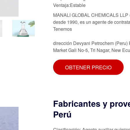
Ventaja:Estable
MANALI GLOBAL CHEMICALS LLP (a
desde 1990, es un agente de contrata
Tenemos
dirección Devyani Petrochem (Peru) P
Market Gali No-5, Tri Nagar, New Ec
OBTENER PRECIO
Fabricantes y prov
Perú
Clasificación: Agente auxiliar químic