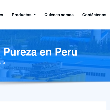
es
Productos
Quiénes somos
Contáctenos
a Pureza en Peru
eru