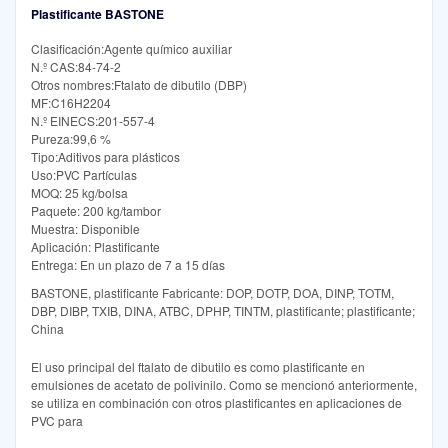
Plastificante BASTONE
Clasificación:Agente químico auxiliar
N.º CAS:84-74-2
Otros nombres:Ftalato de dibutilo (DBP)
MF:C16H2204
N.º EINECS:201-557-4
Pureza:99,6 %
Tipo:Aditivos para plásticos
Uso:PVC Partículas
MOQ: 25 kg/bolsa
Paquete: 200 kg/tambor
Muestra: Disponible
Aplicación: Plastificante
Entrega: En un plazo de 7 a 15 días
BASTONE, plastificante Fabricante: DOP, DOTP, DOA, DINP, TOTM,
DBP, DIBP, TXIB, DINA, ATBC, DPHP, TINTM, plastificante; plastificante;
China
El uso principal del ftalato de dibutilo es como plastificante en
emulsiones de acetato de polivinilo. Como se mencionó anteriormente,
se utiliza en combinación con otros plastificantes en aplicaciones de
PVC para