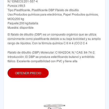
N.º EINECS:201-557-4
Pureza:≥99,5
Tipo:Plastificante, Plastificante DBP Ftalato de dibutilo
Uso:Productos químicos para electrónica, Papel Productos químicos,
MOQ:200 kg
Paquete:200 kg/batalla
Muestra: disponible
El ftalato de dibutilo (DBP) es un compuesto orgánico que se utiliza
comúnmente como plastificante debido a su baja toxicidad y su amplio
rango de líquidos. Con la fórmula química C 6 H 4 (CO 2 C 4
Ftalato de dibutilo (DBP) Molecular: C16H22O4; N.º CAS: 84-74-2;
Introducción: El DBP se produce esterificando butanol y anhídrido
ftálico. Excelente compatibilidad con PVC y tiene alta
OBTENER PRECIO