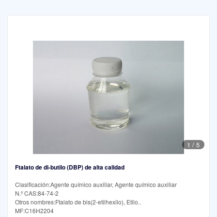
1
/
5
Ftalato de di-butilo (DBP) de alta calidad
Clasificación:Agente químico auxiliar, Agente químico auxiliar
N.º CAS:84-74-2
Otros nombres:Ftalato de bis(2-etilhexilo), Etilo..
MF:C16H2204