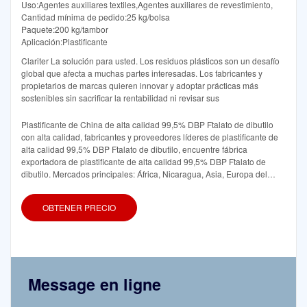
Uso:Agentes auxiliares textiles,Agentes auxiliares de revestimiento,
Cantidad mínima de pedido:25 kg/bolsa
Paquete:200 kg/tambor
Aplicación:Plastificante
Clariter La solución para usted. Los residuos plásticos son un desafío
global que afecta a muchas partes interesadas. Los fabricantes y
propietarios de marcas quieren innovar y adoptar prácticas más
sostenibles sin sacrificar la rentabilidad ni revisar sus
Plastificante de China de alta calidad 99,5% DBP Ftalato de dibutilo
con alta calidad, fabricantes y proveedores líderes de plastificante de
alta calidad 99,5% DBP Ftalato de dibutilo, encuentre fábrica
exportadora de plastificante de alta calidad 99,5% DBP Ftalato de
dibutilo. Mercados principales: África, Nicaragua, Asia, Europa del
Norte. Exportador: 1% 10%. Certificados: ISO22000, CE, ETL
OBTENER PRECIO
Message en ligne