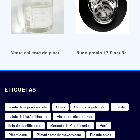
Venta caliente de plastificantes de ésteres de ftalato en Co
Buen precio 17 Plastificante
ETIQUETAS
aceite de soja epoxidado
China
Cloruro de polivinilo
Ftalato
ftalato de bis(2-etilhexilo)
Ftalato de dioctilo Dop
lista de plastificantes
Mercado de Plastificantes
Perú
Plastificante
Plastificante de mayor venta
Plastificantes