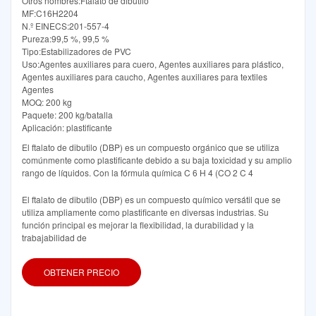
Otros nombres:Ftalato de dibutilo
MF:C16H2204
N.º EINECS:201-557-4
Pureza:99,5 %, 99,5 %
Tipo:Estabilizadores de PVC
Uso:Agentes auxiliares para cuero, Agentes auxiliares para plástico,
Agentes auxiliares para caucho, Agentes auxiliares para textiles
Agentes
MOQ: 200 kg
Paquete: 200 kg/batalla
Aplicación: plastificante
El ftalato de dibutilo (DBP) es un compuesto orgánico que se utiliza
comúnmente como plastificante debido a su baja toxicidad y su amplio
rango de líquidos. Con la fórmula química C 6 H 4 (CO 2 C 4
El ftalato de dibutilo (DBP) es un compuesto químico versátil que se
utiliza ampliamente como plastificante en diversas industrias. Su
función principal es mejorar la flexibilidad, la durabilidad y la
trabajabilidad de
OBTENER PRECIO