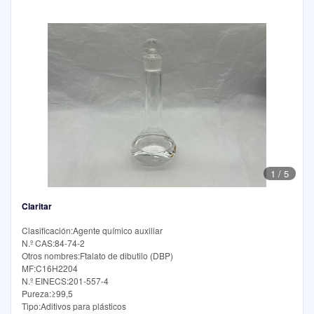
1
/
5
Claritar
Clasificación:Agente químico auxiliar
N.º CAS:84-74-2
Otros nombres:Ftalato de dibutilo (DBP)
MF:C16H2204
N.º EINECS:201-557-4
Pureza:≥99,5
Tipo:Aditivos para plásticos