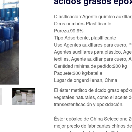
ácidos grasos epó
Clasificación:Agente químico auxiliar
Otros nombres:Plastificante
Pureza:99,6%
Tipo:Adsorbente, plastificante
Uso:Agentes auxiliares para cuero, P
Agentes auxiliares para plástico, Age
textiles, Agente auxiliar para cuero, A
Cantidad mínima de pedido:200 kg
Paquete:200 kg/batalla
Lugar de origen:Henan, China
El éster metílico de ácido graso epóx
vegetales naturales, como el aceite d
transesterificación y epoxidación.
Éster epóxico de China Seleccione 20
mejor precio de fabricantes chinos d