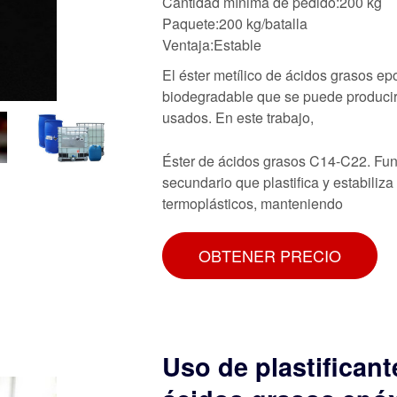
Cantidad mínima de pedido:200 kg
Paquete:200 kg/batalla
Ventaja:Estable
El éster metílico de ácidos grasos e
biodegradable que se puede producir a
usados. En este trabajo,
Éster de ácidos grasos C14-C22. Func
secundario que plastifica y estabiliz
termoplásticos, manteniendo
OBTENER PRECIO
Uso de plastificant