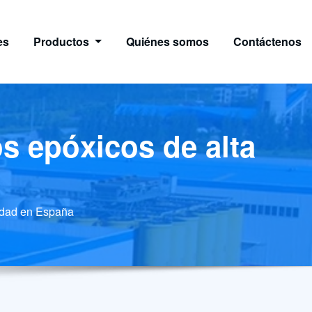
es
Productos
Quiénes somos
Contáctenos
os epóxicos de alta
lidad en España