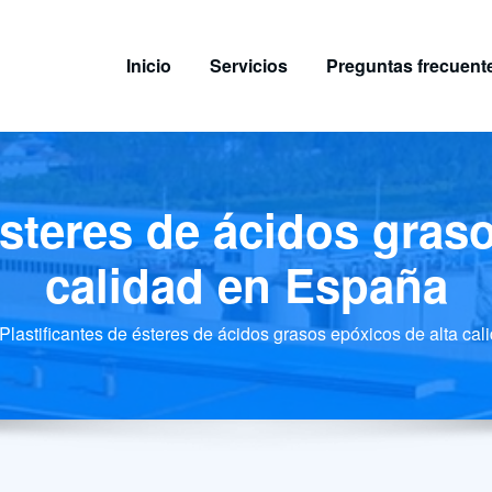
Inicio
Servicios
Preguntas frecuent
ésteres de ácidos gras
calidad en España
Plastificantes de ésteres de ácidos grasos epóxicos de alta ca