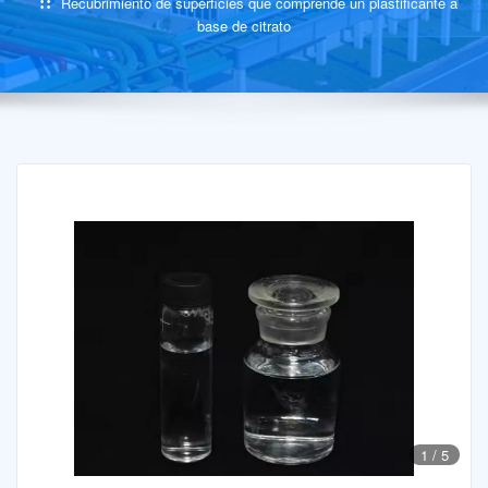
Recubrimiento de superficies que comprende un plastificante a
base de citrato
1
/
5