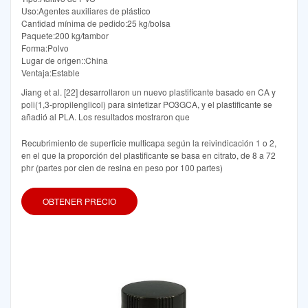
Uso:Agentes auxiliares de plástico
Cantidad mínima de pedido:25 kg/bolsa
Paquete:200 kg/tambor
Forma:Polvo
Lugar de origen::China
Ventaja:Estable
Jiang et al. [22] desarrollaron un nuevo plastificante basado en CA y
poli(1,3-propilenglicol) para sintetizar PO3GCA, y el plastificante se
añadió al PLA. Los resultados mostraron que
Recubrimiento de superficie multicapa según la reivindicación 1 o 2,
en el que la proporción del plastificante se basa en citrato, de 8 a 72
phr (partes por cien de resina en peso por 100 partes)
OBTENER PRECIO