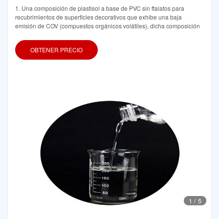
1. Una composición de plastisol a base de PVC sin ftalatos para
recubrimientos de superficies decorativos que exhibe una baja
emisión de COV (compuestos orgánicos volátiles), dicha composición
OBTENER PRECIO
1
/
5