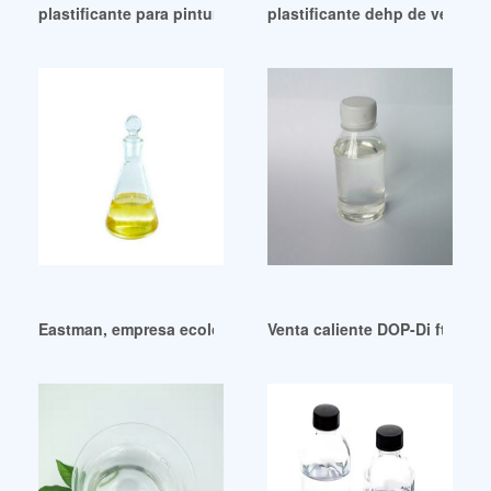
plastificante para pinturas plastificante para pinturas Prov
plastificante dehp de venta ca
Eastman, empresa ecológica y ecológica, completa la expans
Venta caliente DOP-Di ftalato 