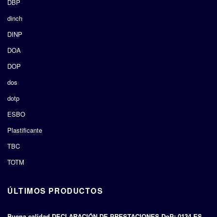
DBP
dinch
DINP
DOA
DOP
dos
dotp
ESBO
Plastificante
TBC
TOTM
ÚLTIMOS PRODUCTOS
Buena calidad DECLARACIÓN DE PRESTACIONES DoP: 0134 ES