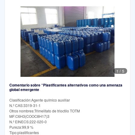
1
/
5
Comentario sobre “Plastificantes alternativos como una amenaza
global emergente
Clasificación:Agente químico auxiliar
N.º CAS:3319-31-1
Otros nombres:Trimelitato de trioctilo TOTM
MF:C6H3(COOC8H17)3
N.º EINECS:222-020-0
Pureza:99,9 %
Tipo:plastificantes