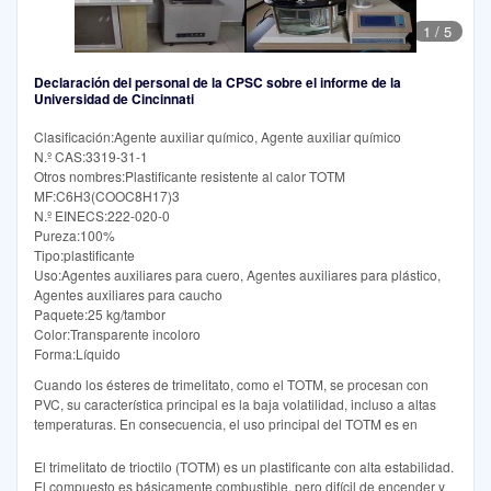
1
/
5
Declaración del personal de la CPSC sobre el informe de la
Universidad de Cincinnati
Clasificación:Agente auxiliar químico, Agente auxiliar químico
N.º CAS:3319-31-1
Otros nombres:Plastificante resistente al calor TOTM
MF:C6H3(COOC8H17)3
N.º EINECS:222-020-0
Pureza:100%
Tipo:plastificante
Uso:Agentes auxiliares para cuero, Agentes auxiliares para plástico,
Agentes auxiliares para caucho
Paquete:25 kg/tambor
Color:Transparente incoloro
Forma:Líquido
Cuando los ésteres de trimelitato, como el TOTM, se procesan con
PVC, su característica principal es la baja volatilidad, incluso a altas
temperaturas. En consecuencia, el uso principal del TOTM es en
El trimelitato de trioctilo (TOTM) es un plastificante con alta estabilidad.
El compuesto es básicamente combustible, pero difícil de encender y