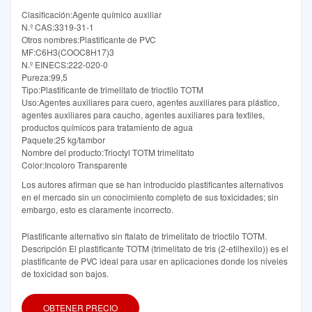
Clasificación:Agente químico auxiliar
N.º CAS:3319-31-1
Otros nombres:Plastificante de PVC
MF:C6H3(COOC8H17)3
N.º EINECS:222-020-0
Pureza:99,5
Tipo:Plastificante de trimelitato de trioctilo TOTM
Uso:Agentes auxiliares para cuero, agentes auxiliares para plástico,
agentes auxiliares para caucho, agentes auxiliares para textiles,
productos químicos para tratamiento de agua
Paquete:25 kg/tambor
Nombre del producto:Trioctyl TOTM trimelitato
Color:Incoloro Transparente
Los autores afirman que se han introducido plastificantes alternativos
en el mercado sin un conocimiento completo de sus toxicidades; sin
embargo, esto es claramente incorrecto.
Plastificante alternativo sin ftalato de trimelitato de trioctilo TOTM.
Descripción El plastificante TOTM (trimelitato de tris (2-etilhexilo)) es el
plastificante de PVC ideal para usar en aplicaciones donde los niveles
de toxicidad son bajos.
OBTENER PRECIO