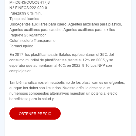
MF:C6H3(COOC8H17)3
N.º EINECS:222-020-0
Pureza:99,0 % mín.
Tipo:plastificantes
Uso:Agentes auxiliares para cuero, Agentes auxiliares para plástico,
Agentes auxiliares para caucho, Agentes auxiliares para textiles
Paquete:25 kg/tambor
Color:Incoloro Transparente
Forma:Líquido
En 2017, los plastificantes sin ftalatos representaron el 35% del
consumo mundial de plastificantes, frente al 12% en 2005, y se
esperaba que aumentaran al 40% en 2022. 9,10 Los NPP son
complejos en
También analizamos el metabolismo de los plastificantes emergentes,
aunque los datos son limitados. Nuestro artículo destaca que
numerosos compuestos alternativos muestran un potencial efecto
beneficioso para la salud y
OBTENER PRECIO