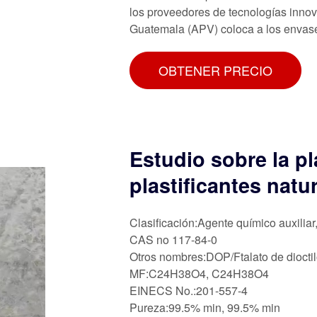
los proveedores de tecnologías innov
Guatemala (APV) coloca a los envase
OBTENER PRECIO
Estudio sobre la pl
plastificantes natu
Clasificación:Agente químico auxiliar
CAS no 117-84-0
Otros nombres:DOP/Ftalato de diocti
MF:C24H38O4, C24H38O4
EINECS No.:201-557-4
Pureza:99.5% min, 99.5% min