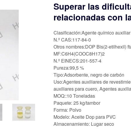
Superar las dificu
relacionadas con l
Clasificación:Agente químico auxiliar
N.º CAS:117-84-0
Otros nombres:DOP Bis(2-etilhexil) ft
MF:C6H4(COOC8H17)2
N.º EINECS:201-557-4
Pureza:99,5 %
Tipo:Adsorbente, negro de carbón
Uso:Agentes auxiliares de revestimie
auxiliares para cuero, Agentes auxili
MOQ::10 Toneladas
Paquete: 25 kg/tambor
Forma: Polvo
Modelo: Aceite Dop para PVC
Almacenamiento: Lugar seco