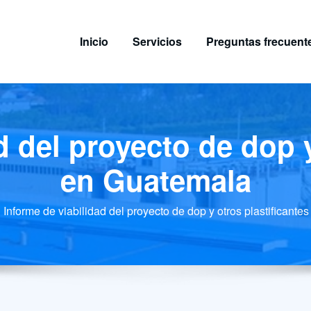
Inicio
Servicios
Preguntas frecuent
d del proyecto de dop y
en Guatemala
Informe de viabilidad del proyecto de dop y otros plastificant