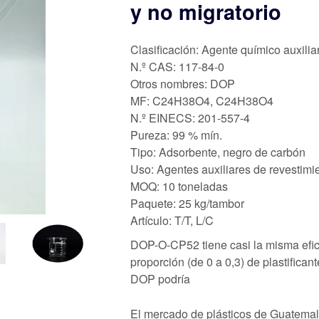
y no migratorio
Clasificación: Agente químico auxilia
N.º CAS: 117-84-0
Otros nombres: DOP
MF: C24H38O4, C24H38O4
N.º EINECS: 201-557-4
Pureza: 99 % mín.
Tipo: Adsorbente, negro de carbón
Uso: Agentes auxiliares de revestimi
MOQ: 10 toneladas
Paquete: 25 kg/tambor
Artículo: T/T, L/C
DOP-O-CP52 tiene casi la misma efici
proporción (de 0 a 0,3) de plastifican
DOP podría
El mercado de plásticos de Guatemala