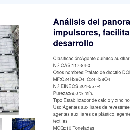
Análisis del panor
impulsores, facilit
desarrollo
Clasificación:Agente químico auxiliar
N.º CAS:117-84-0
Otros nombres:Ftalato de dioctilo D
MF:C24H38O4, C24H38O4
N.º EINECS:201-557-4
Pureza:99,0 % mín.
Tipo:Estabilizador de calcio y zinc no
Uso:Agentes auxiliares de revestimien
agentes auxiliares de plástico, agent
textiles
MOQ::10 Toneladas