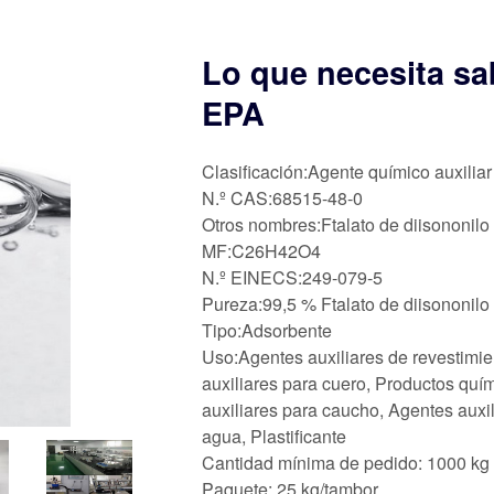
Lo que necesita sab
EPA
Clasificación:Agente químico auxiliar
N.º CAS:68515-48-0
Otros nombres:Ftalato de diisononilo
MF:C26H42O4
N.º EINECS:249-079-5
Pureza:99,5 % Ftalato de diisononilo
Tipo:Adsorbente
Uso:Agentes auxiliares de revestimie
auxiliares para cuero, Productos quím
auxiliares para caucho, Agentes auxil
agua, Plastificante
Cantidad mínima de pedido: 1000 kg
Paquete: 25 kg/tambor