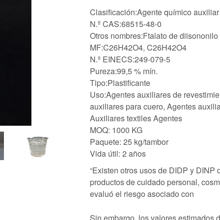
Clasificación:Agente químico auxiliar
N.º CAS:68515-48-0
Otros nombres:Ftalato de diisononilo
MF:C26H42O4, C26H42O4
N.º EINECS:249-079-5
Pureza:99,5 % mín.
Tipo:Plastificante
Uso:Agentes auxiliares de revestimie
auxiliares para cuero, Agentes auxili
Auxiliares textiles Agentes
MOQ: 1000 KG
Paquete: 25 kg/tambor
Vida útil: 2 años
“Existen otros usos de DIDP y DINP
productos de cuidado personal, cosmé
evaluó el riesgo asociado con
Sin embargo, los valores estimados 