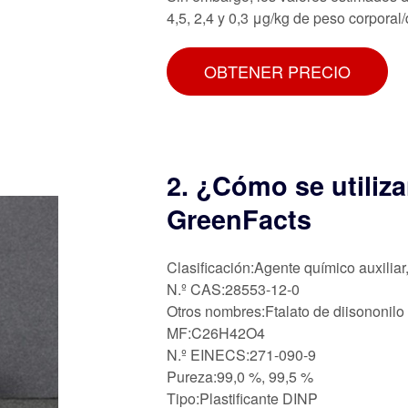
4,5, 2,4 y 0,3 μg/kg de peso corporal
OBTENER PRECIO
2. ¿Cómo se utiliza
GreenFacts
Clasificación:Agente químico auxiliar
N.º CAS:28553-12-0
Otros nombres:Ftalato de diisononilo
MF:C26H42O4
N.º EINECS:271-090-9
Pureza:99,0 %, 99,5 %
Tipo:Plastificante DINP