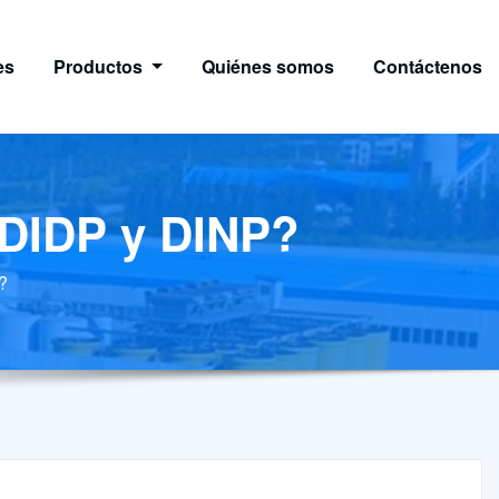
es
Productos
Quiénes somos
Contáctenos
n DIDP y DINP?
?