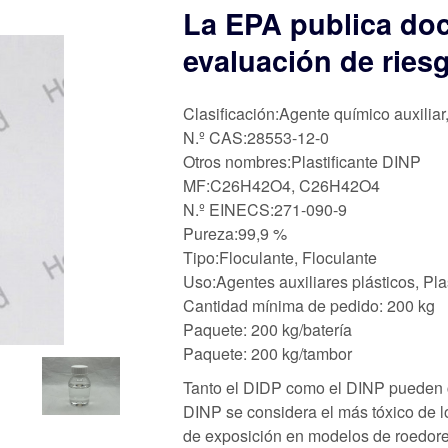
La EPA publica do
evaluación de ries
Clasificación:Agente químico auxiliar
N.º CAS:28553-12-0
Otros nombres:Plastificante DINP
MF:C26H42O4, C26H42O4
N.º EINECS:271-090-9
Pureza:99,9 %
Tipo:Floculante, Floculante
Uso:Agentes auxiliares plásticos, Plas
Cantidad mínima de pedido: 200 kg
Paquete: 200 kg/batería
Paquete: 200 kg/tambor
Tanto el DIDP como el DINP pueden ca
DINP se considera el más tóxico de l
de exposición en modelos de roedore