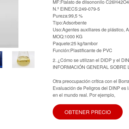
MF:Ftalato de diisononilo C26H42O4
N.º EINECS:249-079-5
Pureza:99,5 %
Tipo:Adsorbente
Uso:Agentes auxiliares de plástico, 
MOQ:1000 KG
Paquete:25 kg/tambor
Función:Plastificante de PVC
2. ¿Cómo se utilizan el DIDP y el DI
INFORMACIÓN GENERAL SOBRE LA E
Otra preocupación crítica con el Bor
Evaluación de Peligros del DINP es la
en el mundo real. Por ejemplo,
OBTENER PRECIO