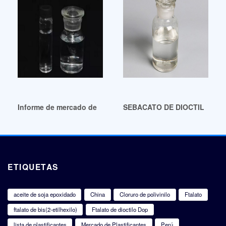
Informe de mercado de plastificantes de buena calidad 202
SEBACATO DE DIOCTILO (DOS)
ETIQUETAS
aceite de soja epoxidado
China
Cloruro de polivinilo
Ftalato
ftalato de bis(2-etilhexilo)
Ftalato de dioctilo Dop
lista de plastificantes
Mercado de Plastificantes
Perú