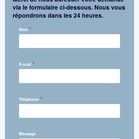
via le formulaire ci-dessous. Nous vous
répondrons dans les 24 heures.
*
Nom
*
E-mail
*
Téléphone
Message