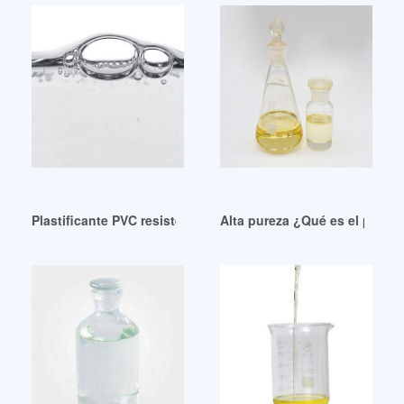
Plastificante PVC resistente al agua al 99,5 % Ftalato de dii
Alta pureza ¿Qué es el plasti