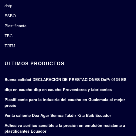
dotp
ESBO
Plastificante
TBC
TOTM
ÚLTIMOS PRODUCTOS
Buena calidad DECLARACIÓN DE PRESTACIONES DoP: 0134 ES
dbp en caucho dbp en caucho Proveedores y fabricantes
Plastificante para la industria del caucho en Guatemala al mejor
precio
Venta caliente Doa Agar Semua Takdir Kita Baik Ecuador
Adhesivo acrílico sensible a la presión en emulsión resistente a
plastificantes Ecuador