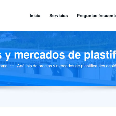
Inicio
Servicios
Preguntas frecuent
s y mercados de plasti
ome
Análisis de precios y mercados de plastificantes ecol