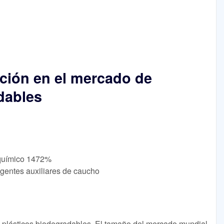
ción en el mercado de
dables
e químico 1472%
Agentes auxiliares de caucho
plásticos biodegradables. El tamaño del mercado mundial