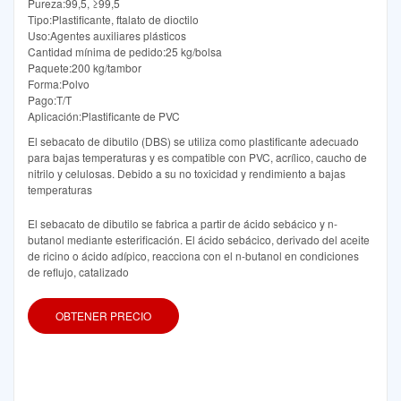
Pureza:99,5, ≥99,5
Tipo:Plastificante, ftalato de dioctilo
Uso:Agentes auxiliares plásticos
Cantidad mínima de pedido:25 kg/bolsa
Paquete:200 kg/tambor
Forma:Polvo
Pago:T/T
Aplicación:Plastificante de PVC
El sebacato de dibutilo (DBS) se utiliza como plastificante adecuado
para bajas temperaturas y es compatible con PVC, acrílico, caucho de
nitrilo y celulosas. Debido a su no toxicidad y rendimiento a bajas
temperaturas
El sebacato de dibutilo se fabrica a partir de ácido sebácico y n-
butanol mediante esterificación. El ácido sebácico, derivado del aceite
de ricino o ácido adípico, reacciona con el n-butanol en condiciones
de reflujo, catalizado
OBTENER PRECIO