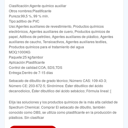
Clasificación:Agente químico auxiliar
Otros nombres:Plastificante
Pureza:99,5 %, 99 % mín.
Tipo:aditivo de PVC
Uso:Agentes auxiliares de revestimiento, Productos químicos
electrónicos, Agentes auxiliares de cuero, Productos químicos de
papel, Aditivos de petróleo, Agentes auxiliares de plástico, Agentes
auxiliares de caucho, Tensioactivos, Agentes auxiliares textiles,
Productos químicos para el tratamiento del agua
MOQ:1000KG
Paquete:25 kg/tambor
Aplicación:Plastificante
Control de calidad:COA, SDS,TDS
Entrega:Dentro de 7-15 días
Sebacato de dibutilo de grado técnico; Número CAS: 109-43-3;
Número CE: 203-672-5; Sinónimos: Éster dibutílico del ácido
decanodioico, Éster dibutílico del ácido sebácico; Fórmula lineal: [
Elija las soluciones y los productos químicos de la más alta calidad de
Spectrum Chemical. Comprar El sebacato de dibutilo, también
conocido como DBS, se utiliza como plastificante en la producción de
plásticos. Sin clasificar