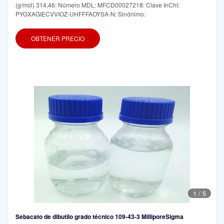
(g/mol) 314,46: Número MDL: MFCD00027218: Clave InChI:
PYGXAGIECVVIOZ-UHFFFAOYSA-N: Sinónimo:
OBTENER PRECIO
1
/
5
Sebacato de dibutilo grado técnico 109-43-3 MilliporeSigma