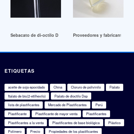
Sebacato de di-octilo DOS de buena calidad
Proveedores y fabricantes de
ETIQUETAS
aceite de soja epoxidado
China
Cloruro de polivinilo
Ftalato
ftalato de bis(2-etilhexilo)
Ftalato de dioctilo Dop
lista de plastificantes
Mercado de Plastificantes
Perú
Plastificante
Plastificante de mayor venta
Plastificantes
Plastificantes a la venta
Plastificantes de base biológica
Plástico
Polímero
Precio
Propiedades de los plastificantes