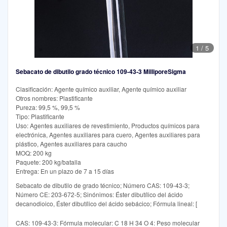
1
/
5
Sebacato de dibutilo grado técnico 109-43-3 MilliporeSigma
Clasificación: Agente químico auxiliar, Agente químico auxiliar
Otros nombres: Plastificante
Pureza: 99,5 %, 99,5 %
Tipo: Plastificante
Uso: Agentes auxiliares de revestimiento, Productos químicos para
electrónica, Agentes auxiliares para cuero, Agentes auxiliares para
plástico, Agentes auxiliares para caucho
MOQ: 200 kg
Paquete: 200 kg/batalla
Entrega: En un plazo de 7 a 15 días
Sebacato de dibutilo de grado técnico; Número CAS: 109-43-3;
Número CE: 203-672-5; Sinónimos: Éster dibutílico del ácido
decanodioico, Éster dibutílico del ácido sebácico; Fórmula lineal: [
CAS: 109-43-3: Fórmula molecular: C 18 H 34 O 4: Peso molecular