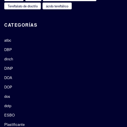
Tereftalato de dioctilo
ácido tereftálico
CATEGORÍAS
atbc
DBP
dinch
DINP
DOA
DOP
dos
dotp
ESBO
Plastificante