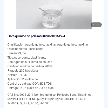
1
/
5
Libro químico de poliisobutileno 9003-27-4
Clasificación:Agente químico auxiliar, Agente químico auxiliar
Otros nombres:Plastificante
Pureza:99,5%
Tipo:Adsorbente, plastificante
Uso:Agentes auxiliares de caucho
Cantidad mínima de pedido:200 kg
Paquete:200 kg/batalla
Artículo:T/T,L/C
Aplicación:Plastificante
Control de calidad:COA,SDS,TDS
Entrega:En un plazo de 7 a 15 días
CAS No. 9003-27-4 Nombre químico: Poliisobutileno Sinónimos
usb;POLIISOBUTENO;p20;p118;p200;POLI(ISOBUTILENO)
24'000;kp5;oktol;pb150;pib100