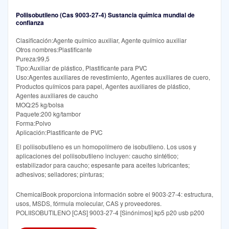
Poliisobutileno (Cas 9003-27-4) Sustancia química mundial de
confianza
Clasificación:Agente químico auxiliar, Agente químico auxiliar
Otros nombres:Plastificante
Pureza:99,5
Tipo:Auxiliar de plástico, Plastificante para PVC
Uso:Agentes auxiliares de revestimiento, Agentes auxiliares de cuero,
Productos químicos para papel, Agentes auxiliares de plástico,
Agentes auxiliares de caucho
MOQ:25 kg/bolsa
Paquete:200 kg/tambor
Forma:Polvo
Aplicación:Plastificante de PVC
El poliisobutileno es un homopolímero de isobutileno. Los usos y
aplicaciones del poliisobutileno incluyen: caucho sintético;
estabilizador para caucho; espesante para aceites lubricantes;
adhesivos; selladores; pinturas;
ChemicalBook proporciona información sobre el 9003-27-4: estructura,
usos, MSDS, fórmula molecular, CAS y proveedores.
POLIISOBUTILENO [CAS] 9003-27-4 [Sinónimos] kp5 p20 usb p200