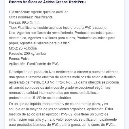
Ésteres Metílicos de Ácidos Grasos TradePeru
Clasificación: Agente químico auxiliar
Otros nombres: Plastificante
Pureza: 99,5 % mín.
Tipo: Plastificante líquido aceitoso incoloro para PVC y caucho
Uso: Agentes auxiliares de revestimiento, Productos químicos para
electrónica, Agentes auxiliares para cuero, Productos químicos para
papel, Agentes auxiliares para plástico
MOQ: 25 kg/bolsa
Paquete: 200 kg/tambor
Forma: Polvo
Aplicación: Plastificante de PVC
Descripción del producto Nos dedicamos a ofrecer a nuestros clientes
una gama altamente efectiva de ésteres metílicos de ácido esteárico
(estearato de metilo, CAS No. 112-61-8). La gama ofrecida se procesa
utilizando compuestos químicos de grado excepcional según las
normas de calidad internacionales por nuestros hábiles
profesionales.1512Este ácido esteárico
Es un tipo de líquido transparente y de color amarillo claro, y es
soluble en la mayoría de los solventes orgánicos. Aplicación: Éster
metílico de ácido graso epóxico HY-S-02, que tiene un punto de
inflamación más alto y un alto valor epóxico, se utiliza principalmente
para productos blandos de PVC de alta gama, como cuero de PVC