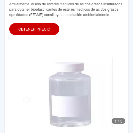
Actualmente, el uso de ésteres metílicos de ácidos grasos insaturados
para obtener bioplastificantes de ésteres metílicos de ácidos grasos
epoxidados (EFAME) constituye una solución ambientalmente
responsable para sustituir a los ortoftalatos convencionales que son
disruptores endocrinos
OBTENER PRECIO
1
/
5