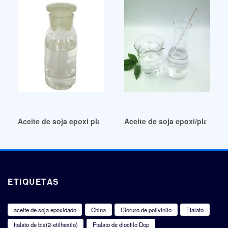
Aceite de soja epoxi plastificante Eso de alta pureza México
Aceite de soja epoxi/plastifi
ETIQUETAS
aceite de soja epoxidado
China
Cloruro de polivinilo
Ftalato
ftalato de bis(2-etilhexilo)
Ftalato de dioctilo Dop