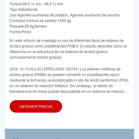
Pureza:99,5 % mín., 99,5 % mín.
Tipo:Adsorbente
Uso:Agentes auxiliares de plástico, Agentes auxiliares de caucho
Cantidad mínima de pedido:1000 kg
Paquete:25 kg/tambor
Forma:Polvo
En este artículo se investigó el uso de diferentes tipos de ésteres de
ácidos grasos como plastificantes PHB-V. El estudio describe cómo la
diferencia en la estructura de los ésteres de ácidos grasos
(principalmente ácidos grasos)
(DOI: 10.1016/J.JCLEPRO.2020.120791) Los ésteres metílicos de
ácidos grasos (FAME) se pueden convertir en plastificantes epoxi
mediante la formación autocatalizada in situ de ácido perfórmico (PFA)
en un sistema de reacción bifásica. Sin embargo, el efecto de
transferencia de masa podría descuidarse en un sistema de reacción
bien agitado. Por lo tanto, se desarrolló un modelo cinético
pseudohomogéneo para describir la cinética de los FAME
OBTENER PRECIO