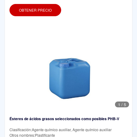
espumado, cuero para prendas de vestir, cables eléctricos, alambres,
etc. Características del producto: 1. Alto punto de inflamación: El punto
OBTENER PRECIO
de inflamación del ácido graso epóxico
1
/
5
Ésteres de ácidos grasos seleccionados como posibles PHB-V
Clasificación:Agente químico auxiliar, Agente químico auxiliar
Otros nombres:Plastificante