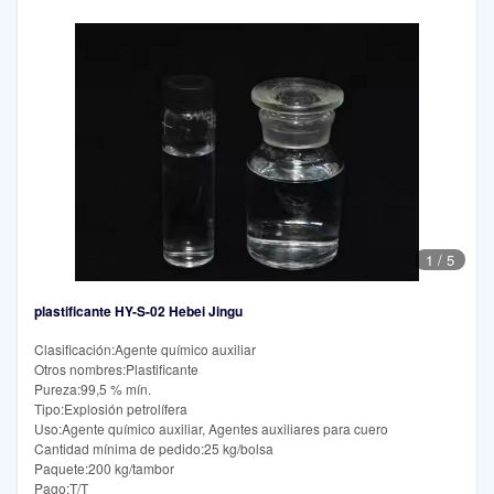
1
/
5
plastificante HY-S-02 Hebei Jingu
Clasificación:Agente químico auxiliar
Otros nombres:Plastificante
Pureza:99,5 % mín.
Tipo:Explosión petrolífera
Uso:Agente químico auxiliar, Agentes auxiliares para cuero
Cantidad mínima de pedido:25 kg/bolsa
Paquete:200 kg/tambor
Pago:T/T