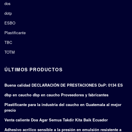
dos
dotp
ESBO
Plastificante
TBC
TOTM
ÚLTIMOS PRODUCTOS
Buena calidad DECLARACIÓN DE PRESTACIONES DoP: 0134 ES
dbp en caucho dbp en caucho Proveedores y fabricantes
Plastificante para la industria del caucho en Guatemala al mejor
precio
Venta caliente Doa Agar Semua Takdir Kita Baik Ecuador
Adhesivo acrílico sensible a la presión en emulsión resistente a