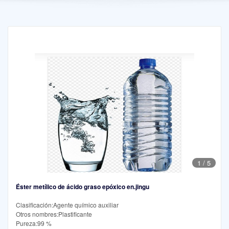
1
/
5
Éster metílico de ácido graso epóxico en.jingu
Clasificación:Agente químico auxiliar
Otros nombres:Plastificante
Pureza:99 %