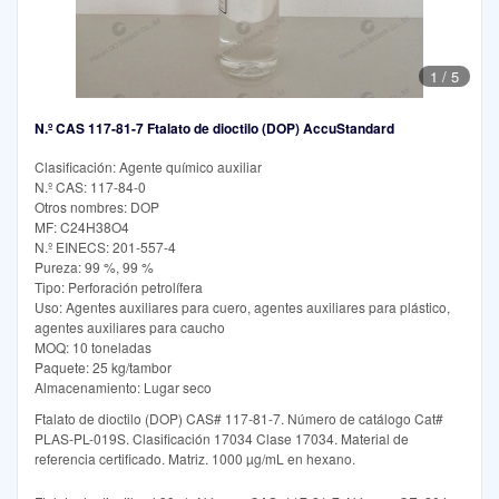
1
/
5
N.º CAS 117-81-7 Ftalato de dioctilo (DOP) AccuStandard
Clasificación: Agente químico auxiliar
N.º CAS: 117-84-0
Otros nombres: DOP
MF: C24H38O4
N.º EINECS: 201-557-4
Pureza: 99 %, 99 %
Tipo: Perforación petrolífera
Uso: Agentes auxiliares para cuero, agentes auxiliares para plástico,
agentes auxiliares para caucho
MOQ: 10 toneladas
Paquete: 25 kg/tambor
Almacenamiento: Lugar seco
Ftalato de dioctilo (DOP) CAS# 117-81-7. Número de catálogo Cat#
PLAS-PL-019S. Clasificación 17034 Clase 17034. Material de
referencia certificado. Matriz. 1000 µg/mL en hexano.