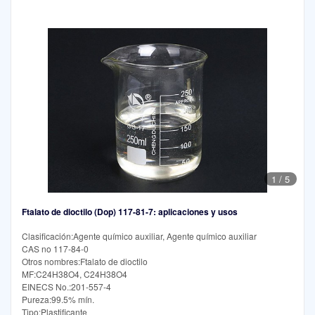
1
/
5
Ftalato de dioctilo (Dop) 117-81-7: aplicaciones y usos
Clasificación:Agente químico auxiliar, Agente químico auxiliar
CAS no 117-84-0
Otros nombres:Ftalato de dioctilo
MF:C24H38O4, C24H38O4
EINECS No.:201-557-4
Pureza:99.5% mín.
Tipo:Plastificante