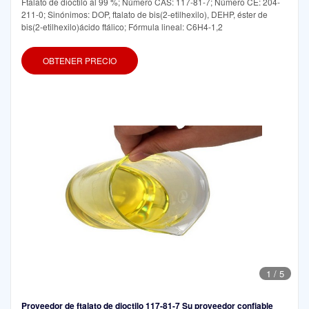
Ftalato de dioctilo al 99 %; Número CAS: 117-81-7; Número CE: 204-
211-0; Sinónimos: DOP, ftalato de bis(2-etilhexilo), DEHP, éster de
bis(2-etilhexilo)ácido ftálico; Fórmula lineal: C6H4-1,2
OBTENER PRECIO
1
/
5
Proveedor de ftalato de dioctilo 117-81-7 Su proveedor confiable