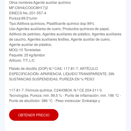
Otros nombres:Agente auxiliar químico
MF:C6H4(COOC8H17)2
EINECS No.:201-557-4
Pureza:99.5%min
Tipo:Aditivos químicos, Plastificante químico dop 99%
Uso:Agentes auxiliares de cuero, Productos químicos de papel,
Aditivos de petróleo, Agentes auxiliares de plástico, Agentes auxiliares
de caucho, Agentes auxiliares textiles, Agente auxiliar de cuero,
Agente auxiliar de plástico,
MOQ::10 Toneladas
Paquete: 25 kg/tambor
Artículo: T/T, L/C
Ftalato de dioctilo (DOP) N.º CAS: 117-81-7. ARTÍCULO.
ESPECIFICACIÓN. APARIENCIA. LÍQUIDO TRANSPARENTE, SIN
SUSTANCIAS SUSPENDIDAS. PUREZA EN % PESO
117-81-7. Fórmula química. C24H38O4. N.º CE 204-211-0.
Tecnologías. Pureza: mín. 99,5 % - Punto de inflamación: mín. 196 °C -
Punto de ebullición: 386 °C - Peso molecular: Embalaje y
OBTENER PRECIO