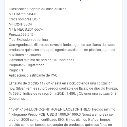
Clasificación:Agente químico auxiliar
N.º CAS:117-84-0
Otros nombres:DOP
MF:C24H38O4
N.º EINECS:201-557-4
Pureza:≥99,5 %
Tipo:Explosión petrolífera
Uso:Agentes auxiliares de revestimiento, agentes auxiliares de cuero,
productos químicos de papel, agentes auxiliares de plástico, agentes
auxiliares de caucho
Cantidad mínima de pedido::10 Toneladas
Paquete: 25 kg/tambor
Pago: T/T
Aplicación: plastificante de PVC
El ftalato de dioctilo 117-81-7 está en stock, obtenga una cotización
hoy. Silver Fern es su proveedor confiable de ftalato de dioctilo Pureza,
% ≥99,5. Índice de refracción, n20/D. 1,486. ¿Obtener una cotización?
Queremos
117-81-7 5-FLUORO-2-NITROFENILACETONITRILO. Pedido mínimo:
1 kilogramo Precio FOB: USD $ 1000,0-1000,0 Nuestra empresa se
creó en 2009 con un certificado ISO. En los últimos 6 años, hemos
crecido como un famoso proveedor de productos químicos finos en