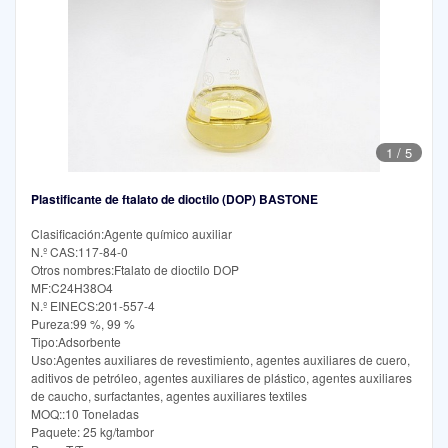
1
/
5
Plastificante de ftalato de dioctilo (DOP) BASTONE
Clasificación:Agente químico auxiliar
N.º CAS:117-84-0
Otros nombres:Ftalato de dioctilo DOP
MF:C24H38O4
N.º EINECS:201-557-4
Pureza:99 %, 99 %
Tipo:Adsorbente
Uso:Agentes auxiliares de revestimiento, agentes auxiliares de cuero,
aditivos de petróleo, agentes auxiliares de plástico, agentes auxiliares
de caucho, surfactantes, agentes auxiliares textiles
MOQ::10 Toneladas
Paquete: 25 kg/tambor