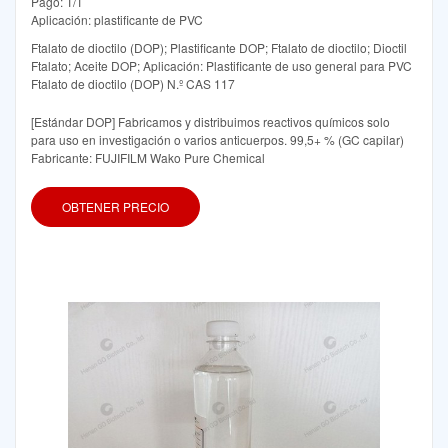
Pago: T/T
Aplicación: plastificante de PVC
Ftalato de dioctilo (DOP); Plastificante DOP; Ftalato de dioctilo; Dioctil
Ftalato; Aceite DOP; Aplicación: Plastificante de uso general para PVC
Ftalato de dioctilo (DOP) N.º CAS 117
[Estándar DOP] Fabricamos y distribuimos reactivos químicos solo
para uso en investigación o varios anticuerpos. 99,5+ % (GC capilar)
Fabricante: FUJIFILM Wako Pure Chemical
OBTENER PRECIO